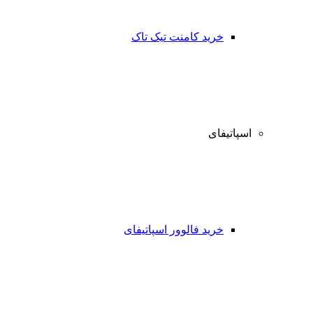
خرید کامنت تیک تاک
اسپاتیفای
خرید فالوور اسپاتیفای