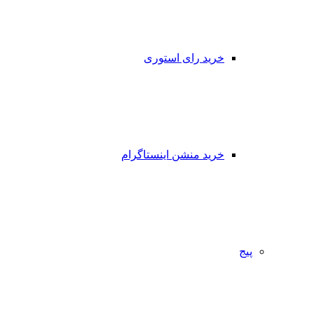
خرید رای استوری
خرید منشن اینستاگرام
پیج