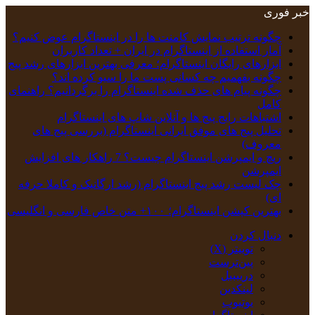
خبر فوری
چگونه ترتیب نمایش کامنت‌ ها را در اینستاگرام عوض کنیم؟
آمار استفاده از اینستاگرام در ایران + تعداد کاربران
ابزارهای رایگان اینستاگرام؛ معرفی بهترین ابزارهای رشد پیج
چگونه بفهمیم چه کسانی پست ما را سیو کرده اند؟
چگونه پیام‌ های حذف‌ شده اینستاگرام را برگردانیم؟ راهنمای
کامل
اشتباهات رایج پیج ها و آنلاین شاپ های اینستاگرام
تحلیل پیج‌ های موفق ایرانی اینستاگرام (بررسی پیج های
معروف)
ریچ و ایمپرشن اینستاگرام چیست؟ 7 راهکار های افزایش
ایمپرشن
چک‌ لیست رشد پیج اینستاگرام (رشد ارگانیک و کاملا حرفه
ای)
بهترین کپشن‌ اینستاگرام؛ ۱۰۰+ متن خاص فارسی و انگلیسی
دنبال کردن
توییتر (X)
‫پین‌ترست
دریبببل
لینکدین
یوتیوب