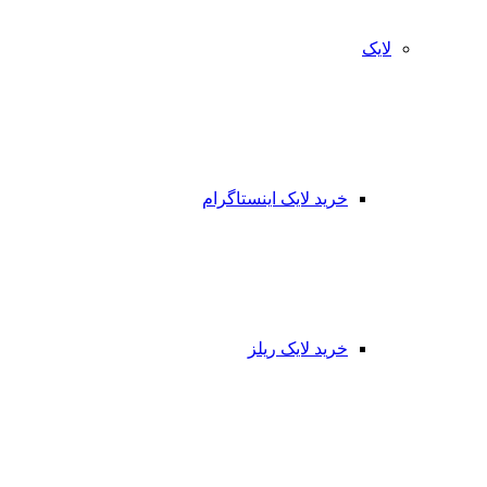
لایک
خرید لایک اینستاگرام
خرید لایک ریلز