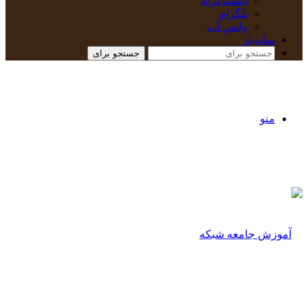
اینستاگرام
تلگرام
واتس آپ
سایدبار
جستجو برای
منو