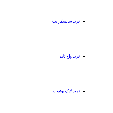
خرید سابسکرایب
خرید واچ تایم
خرید لایک یوتیوب