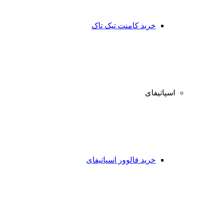
خرید کامنت تیک تاک
اسپاتیفای
خرید فالوور اسپاتیفای