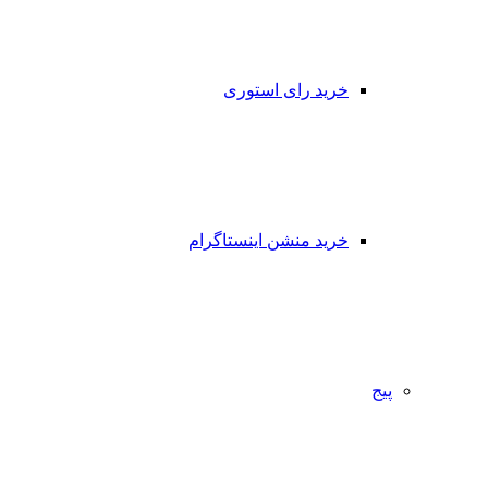
خرید رای استوری
خرید منشن اینستاگرام
پیج