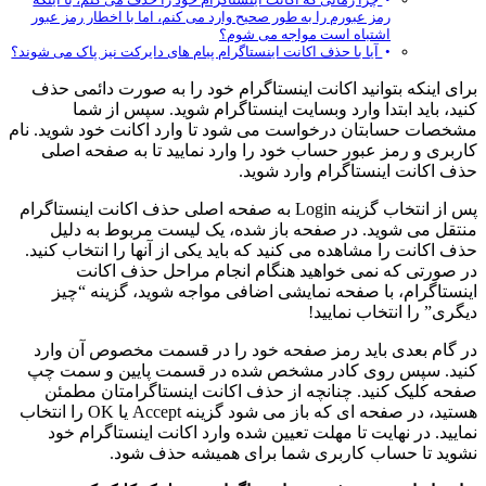
رمز عبورم را به طور صحیح وارد می‌ کنم، اما با اخطار رمز عبور
اشتباه است مواجه می شوم؟
آیا با حذف اکانت اینستاگرام پیام های دایرکت نیز پاک می شوند؟
برای اینکه بتوانید اکانت اینستاگرام خود را به صورت دائمی حذف
کنید، باید ابتدا وارد وبسایت اینستاگرام شوید. سپس از شما
مشخصات حسابتان درخواست می شود تا وارد اکانت خود شوید. نام
کاربری و رمز عبور حساب خود را وارد نمایید تا به صفحه اصلی
حذف اکانت اینستاگرام وارد شوید.
پس از انتخاب گزینه Login به صفحه اصلی حذف اکانت اینستاگرام
منتقل می شوید. در صفحه باز شده، یک لیست مربوط به دلیل
حذف اکانت را مشاهده می کنید که باید یکی از آنها را انتخاب کنید.
در صورتی که نمی خواهید هنگام انجام مراحل حذف اکانت
اینستاگرام، با صفحه نمایشی اضافی مواجه شوید، گزینه “چیز
دیگری” را انتخاب نمایید!
در گام بعدی باید رمز صفحه خود را در قسمت مخصوص آن وارد
کنید. سپس روی کادر مشخص شده در قسمت پایین و سمت چپ
صفحه کلیک کنید. چنانچه از حذف اکانت اینستاگرامتان مطمئن
هستید، در صفحه ای که باز می شود گزینه Accept یا OK را انتخاب
نمایید. در نهایت تا مهلت تعیین شده وارد اکانت اینستاگرام خود
نشوید تا حساب کاربری شما برای همیشه حذف شود.