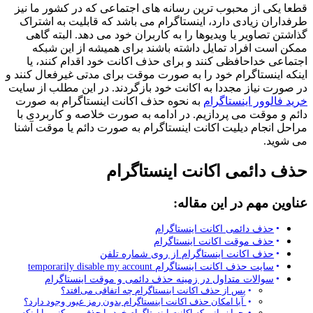
قطعا یکی از محبوب‌ ترین رسانه‌ های اجتماعی که در کشور ما نیز
طرفداران زیادی دارد، اینستاگرام می باشد که قابلیت به اشتراک
گذاشتن تصاویر یا ویدیوها را به کاربران خود می ‌دهد. البته گاهی
ممکن است افراد تمایل داشته باشند برای همیشه از این شبکه
اجتماعی خداحافظی کنند و برای حذف اکانت خود اقدام کنند، یا
اینکه اینستاگرام خود را به صورت موقت برای مدتی غیرفعال کنند و
در صورت نیاز مجددا به اکانت خود بازگردند. در این مطلب از سایت
خرید فالوور اینستاگرام
به نحوه حذف اکانت اینستاگرام به صورت
دائم و موقت می پردازیم. در ادامه به صورت خلاصه و کاربردی با
مراحل انجام دیلیت اکانت اینستاگرام به صورت دائم یا موقت آشنا
می شوید.
حذف دائمی اکانت اینستاگرام
عناوین مهم در این مقاله:
حذف دائمی اکانت اینستاگرام
حذف موقت اکانت اینستاگرام
حذف اکانت اینستاگرام از روی شماره تلفن
سایت حذف اکانت اینستاگرام temporarily disable my account
سوالات متداول در زمینه حذف دائمی و موقت اینستاگرام
پس از حذف اکانت اینستاگرام چه اتفاقی می‌افتد؟
آیا امکان حذف اکانت اینستاگرام بدون رمز عبور وجود دارد؟
چرا زمانی که اکانت اینستاگرام خود را حذف می کنم، با اینکه