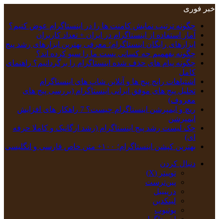
خبر فوری
چگونه ترتیب نمایش کامنت‌ ها را در اینستاگرام عوض کنیم؟
آمار استفاده از اینستاگرام در ایران + تعداد کاربران
ابزارهای رایگان اینستاگرام؛ معرفی بهترین ابزارهای رشد پیج
چگونه بفهمیم چه کسانی پست ما را سیو کرده اند؟
چگونه پیام‌ های حذف‌ شده اینستاگرام را برگردانیم؟ راهنمای
کامل
اشتباهات رایج پیج ها و آنلاین شاپ های اینستاگرام
تحلیل پیج‌ های موفق ایرانی اینستاگرام (بررسی پیج های
معروف)
ریچ و ایمپرشن اینستاگرام چیست؟ 7 راهکار های افزایش
ایمپرشن
چک‌ لیست رشد پیج اینستاگرام (رشد ارگانیک و کاملا حرفه
ای)
بهترین کپشن‌ اینستاگرام؛ ۱۰۰+ متن خاص فارسی و انگلیسی
دنبال کردن
توییتر (X)
‫پین‌ترست
دریبببل
لینکدین
یوتیوب