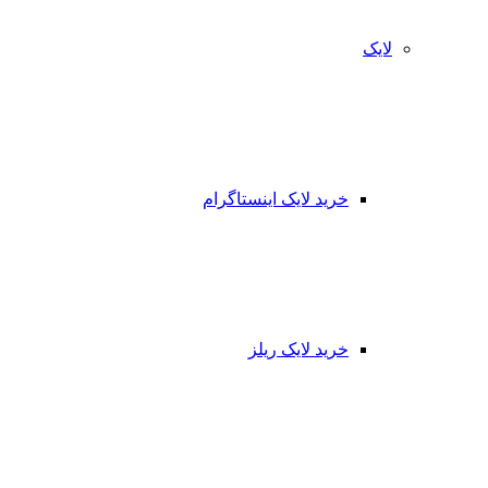
لایک
خرید لایک اینستاگرام
خرید لایک ریلز