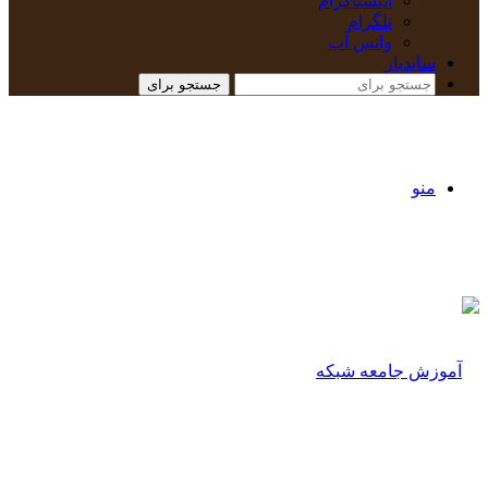
اینستاگرام
تلگرام
واتس آپ
سایدبار
جستجو برای
منو