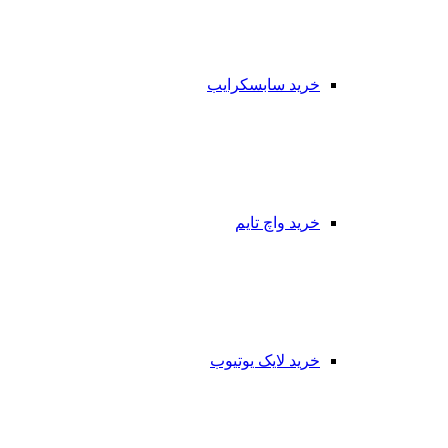
خرید سابسکرایب
خرید واچ تایم
خرید لایک یوتیوب