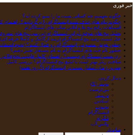
خبر فوری
چگونه بفهمیم چه کسانی پست ما را سیو کرده اند؟
چگونه پیام‌ های حذف‌ شده اینستاگرام را برگردانیم؟ راهنمای ک
اشتباهات رایج پیج ها و آنلاین شاپ های اینستاگرام
تحلیل پیج‌ های موفق ایرانی اینستاگرام (بررسی پیج های معروف
چک‌ لیست رشد پیج اینستاگرام (رشد ارگانیک و کاملا حرفه ای)
چطور هوش مصنوعی اینستاگرام رو فعال کنیم؟ (نحوه استفاده
چطور نام چت‌ های اینستاگرام به نام‌ مستعار تغییر دهیم؟
ری پست اینستاگرام چیست؟ راهنمای کامل قابلیت Repost در اینستاگرام
ساخت ریلز بهتر است یا تبلیغ پیج اینستاگرام؟ بررسی کامل
بهترین زمان انتشار پست در اینستاگرام (7 روز هفته)
دنبال کردن
توییتر (X)
‫پین‌ترست
دریبببل
لینکدین
یوتیوب
اینستاگرام
تلگرام
واتس آپ
سایدبار