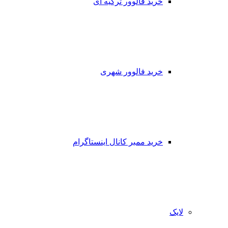
خرید فالوور ترکیه ای
خرید فالوور شهری
خرید ممبر کانال اینستاگرام
لایک