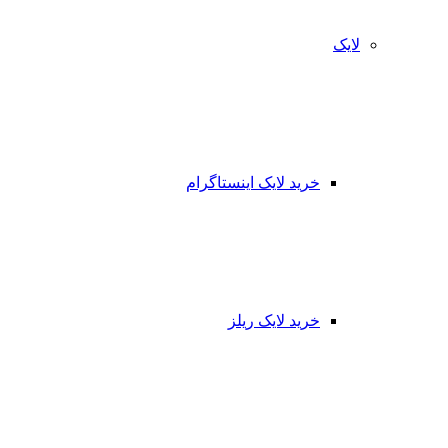
لایک
خرید لایک اینستاگرام
خرید لایک ریلز