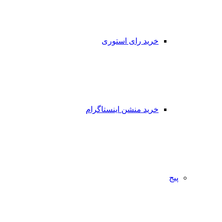
خرید رای استوری
خرید منشن اینستاگرام
پیج