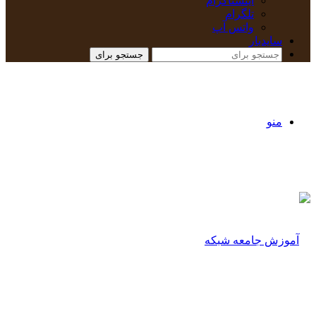
اینستاگرام
تلگرام
واتس آپ
سایدبار
جستجو برای
منو