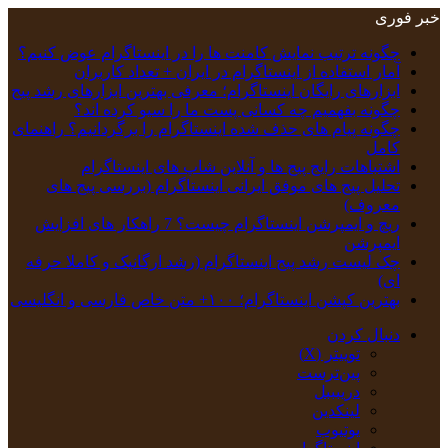
خبر فوری
چگونه ترتیب نمایش کامنت‌ ها را در اینستاگرام عوض کنیم؟
آمار استفاده از اینستاگرام در ایران + تعداد کاربران
ابزارهای رایگان اینستاگرام؛ معرفی بهترین ابزارهای رشد پیج
چگونه بفهمیم چه کسانی پست ما را سیو کرده اند؟
چگونه پیام‌ های حذف‌ شده اینستاگرام را برگردانیم؟ راهنمای
کامل
اشتباهات رایج پیج ها و آنلاین شاپ های اینستاگرام
تحلیل پیج‌ های موفق ایرانی اینستاگرام (بررسی پیج های
معروف)
ریچ و ایمپرشن اینستاگرام چیست؟ 7 راهکار های افزایش
ایمپرشن
چک‌ لیست رشد پیج اینستاگرام (رشد ارگانیک و کاملا حرفه
ای)
بهترین کپشن‌ اینستاگرام؛ ۱۰۰+ متن خاص فارسی و انگلیسی
دنبال کردن
توییتر (X)
‫پین‌ترست
دریبببل
لینکدین
یوتیوب