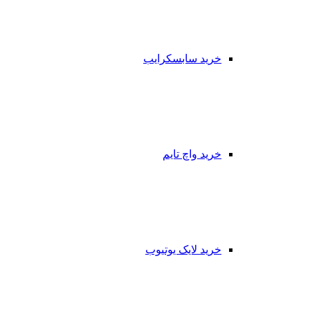
خرید سابسکرایب
خرید واچ تایم
خرید لایک یوتیوب