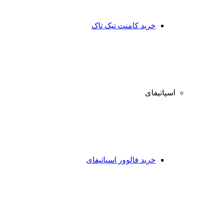
خرید کامنت تیک تاک
اسپاتیفای
خرید فالوور اسپاتیفای