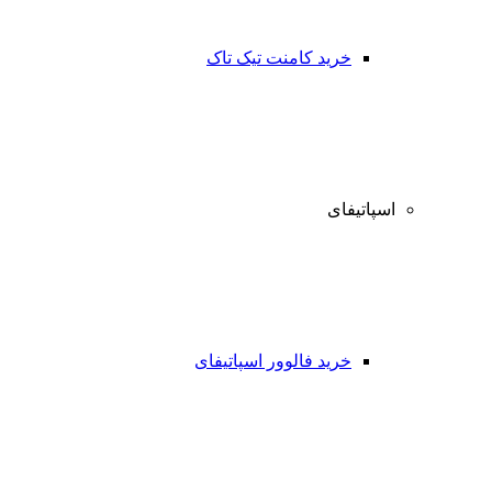
خرید کامنت تیک تاک
اسپاتیفای
خرید فالوور اسپاتیفای