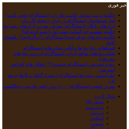
خبر فوری
چگونه ترتیب نمایش کامنت‌ ها را در اینستاگرام عوض کنیم؟
آمار استفاده از اینستاگرام در ایران + تعداد کاربران
ابزارهای رایگان اینستاگرام؛ معرفی بهترین ابزارهای رشد پیج
چگونه بفهمیم چه کسانی پست ما را سیو کرده اند؟
چگونه پیام‌ های حذف‌ شده اینستاگرام را برگردانیم؟ راهنمای
کامل
اشتباهات رایج پیج ها و آنلاین شاپ های اینستاگرام
تحلیل پیج‌ های موفق ایرانی اینستاگرام (بررسی پیج های
معروف)
ریچ و ایمپرشن اینستاگرام چیست؟ 7 راهکار های افزایش
ایمپرشن
چک‌ لیست رشد پیج اینستاگرام (رشد ارگانیک و کاملا حرفه
ای)
بهترین کپشن‌ اینستاگرام؛ ۱۰۰+ متن خاص فارسی و انگلیسی
دنبال کردن
توییتر (X)
‫پین‌ترست
دریبببل
لینکدین
یوتیوب