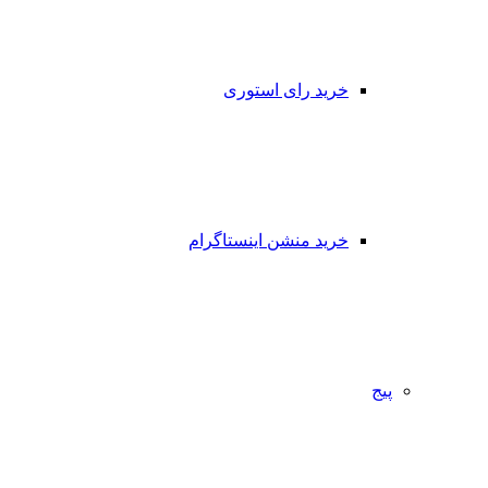
خرید رای استوری
خرید منشن اینستاگرام
پیج