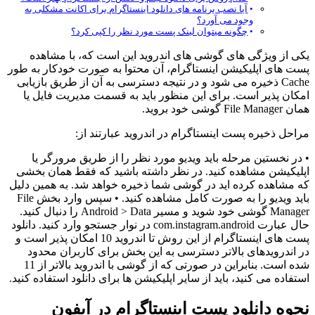
آیا نصب برنامه های دانلود اینستاگرام برای اکانت مشکلی به
وجود می ‌آورد؟
چگونه میتوان لینک پست مورد نظر را کپی کرد؟
یکی از ویژگی های گوشی های اندروید این است که، با مشاهده
پست های اپلیکیشن اینستاگرام، آن محتوا به صورت خودکار به طور
Cache ذخیره می‌ شود و در نتیجه دسترسی به آن از طریق بازیابی
امکان پذیر است. برای این منظور باید به قسمت مدیریت فایل یا
همان File Manager گوشی خود بروید.
مراحل ذخیره پست اینستاگرام در اندروید عبارتند از:
• در نخستین مرحله باید ویدیو مورد نظر را از طریق مرورگر یا
اپلیکیشن مشاهده کنید. در نظر داشته باشید که فقط همان بخشی
که مشاهده کرده ‌اید در گوشی شما ذخیره خواهد شد. به همین دلیل
باید ویدیو را به صورت کامل مشاهده کنید. • سپس وارد بخش File
Manager گوشی خود شوید و مسیر Android > Data را دنبال کنید.
حال عبارت com.instagram.android در نوار جستجو وارد کنید. دانلود
پست های اینستاگرام از این روش تا اندروید 10 امکان پذیر است و
در اندرویدهای بالاتر دسترسی به این بخش برای کاربران محدود
شده است. بنابراین در صورتی که از گوشی با اندروید بالاتر از 11
استفاده می‌ کنید، باید از سایر اپلیکیشن ها برای دانلود استفاده کنید.
نحوه دانلود پست اینستاگرام در آیفون