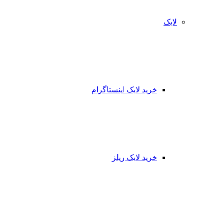
لایک
خرید لایک اینستاگرام
خرید لایک ریلز