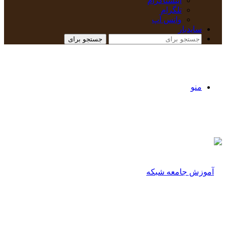
اینستاگرام
تلگرام
واتس آپ
سایدبار
جستجو برای
منو