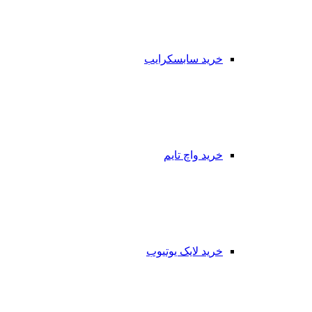
خرید سابسکرایب
خرید واچ تایم
خرید لایک یوتیوب