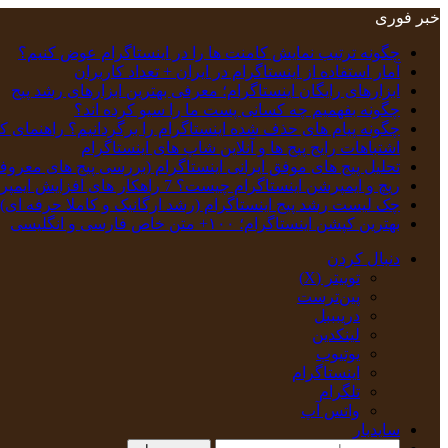
خبر فوری
چگونه ترتیب نمایش کامنت‌ ها را در اینستاگرام عوض کنیم؟
آمار استفاده از اینستاگرام در ایران + تعداد کاربران
ابزارهای رایگان اینستاگرام؛ معرفی بهترین ابزارهای رشد پیج
چگونه بفهمیم چه کسانی پست ما را سیو کرده اند؟
چگونه پیام‌ های حذف‌ شده اینستاگرام را برگردانیم؟ راهنمای ک
اشتباهات رایج پیج ها و آنلاین شاپ های اینستاگرام
تحلیل پیج‌ های موفق ایرانی اینستاگرام (بررسی پیج های معروف
ریچ و ایمپرشن اینستاگرام چیست؟ 7 راهکار های افزایش ایمپرشن
چک‌ لیست رشد پیج اینستاگرام (رشد ارگانیک و کاملا حرفه ای)
بهترین کپشن‌ اینستاگرام؛ ۱۰۰+ متن خاص فارسی و انگلیسی
دنبال کردن
توییتر (X)
‫پین‌ترست
دریبببل
لینکدین
یوتیوب
اینستاگرام
تلگرام
واتس آپ
سایدبار