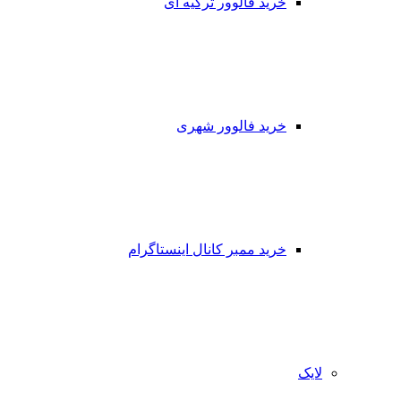
خرید فالوور ترکیه ای
خرید فالوور شهری
خرید ممبر کانال اینستاگرام
لایک