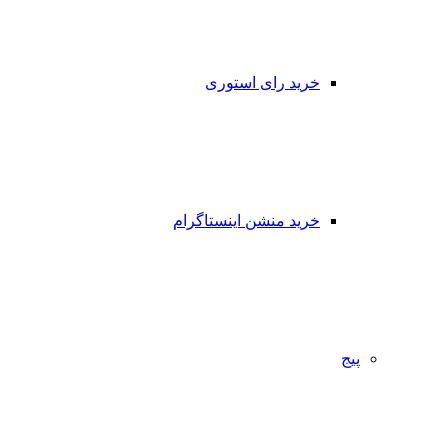
خرید رای استوری
خرید منشن اینستاگرام
پیج