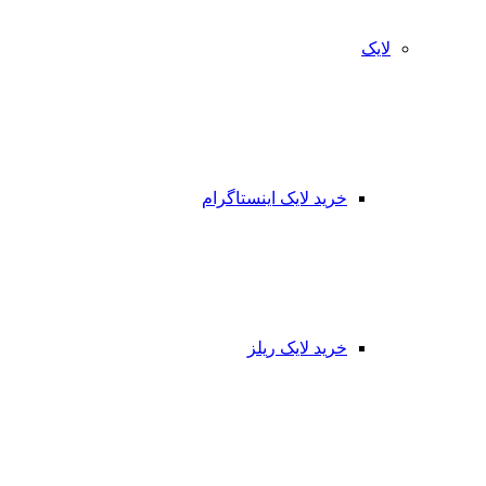
لایک
خرید لایک اینستاگرام
خرید لایک ریلز