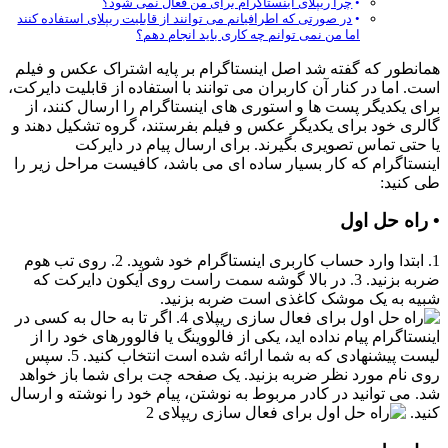
چرا ریپلای اینستاگرام برای من فعال نمی شود؟
در صورتی که اطرافیانم می توانند از قابلیت ریپلای استفاده کنند
اما من نمی توانم چه کاری باید انجام دهم؟
همانطور که گفته شد اصل اینستاگرام بر پایه اشتراک عکس و فیلم
است. اما در کنار آن کاربران می توانند با استفاده از قابلیت دایرکت،
برای یکدیگر پست ها و استوری های اینستاگرام را ارسال کنند، از
گالری خود برای یکدیگر عکس و فیلم بفرستند، گروه تشکیل دهند و
یا حتی تماس تصویری بگیرند. برای ارسال پیام در دایرکت
اینستاگرام که کار بسیار ساده ای می باشد، کافیست مراحل زیر را
طی کنید:
• راه حل اول
1. ابتدا وارد حساب کاربری اینستاگرام خود شوید. 2. روی تب هوم
ضربه بزنید. 3. در بالا گوشه سمت راست روی آیکون دایرکت که
شبیه به یک موشک کاغذی است ضربه بزنید.
4. اگر تا به حال به کسی در
اینستاگرام پیام نداده اید، یکی از فالووینگ یا فالوورهای خود را از
لیست پیشنهادی که به شما ارائه شده است انتخاب کنید. 5. سپس
روی نام مورد نظر ضربه بزنید. یک صفحه چت برای شما باز خواهد
شد. می توانید در کادر مربوط به نوشتن، پیام خود را نوشته و ارسال
کنید.