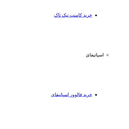
خرید کامنت تیک تاک
اسپاتیفای
خرید فالوور اسپاتیفای