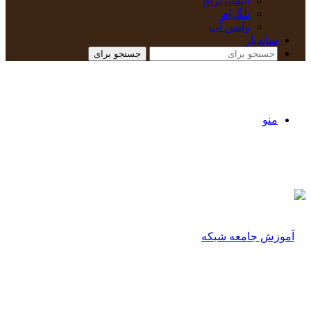
اینستاگرام
تلگرام
واتس آپ
سایدبار
جستجو برای
منو