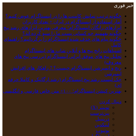
خبر فوری
چگونه ترتیب نمایش کامنت‌ ها را در اینستاگرام عوض کنیم؟
آمار استفاده از اینستاگرام در ایران + تعداد کاربران
ابزارهای رایگان اینستاگرام؛ معرفی بهترین ابزارهای رشد پیج
چگونه بفهمیم چه کسانی پست ما را سیو کرده اند؟
چگونه پیام‌ های حذف‌ شده اینستاگرام را برگردانیم؟ راهنمای
کامل
اشتباهات رایج پیج ها و آنلاین شاپ های اینستاگرام
تحلیل پیج‌ های موفق ایرانی اینستاگرام (بررسی پیج های
معروف)
ریچ و ایمپرشن اینستاگرام چیست؟ 7 راهکار های افزایش
ایمپرشن
چک‌ لیست رشد پیج اینستاگرام (رشد ارگانیک و کاملا حرفه
ای)
بهترین کپشن‌ اینستاگرام؛ ۱۰۰+ متن خاص فارسی و انگلیسی
دنبال کردن
توییتر (X)
‫پین‌ترست
دریبببل
لینکدین
یوتیوب