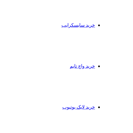
خرید سابسکرایب
خرید واچ تایم
خرید لایک یوتیوب