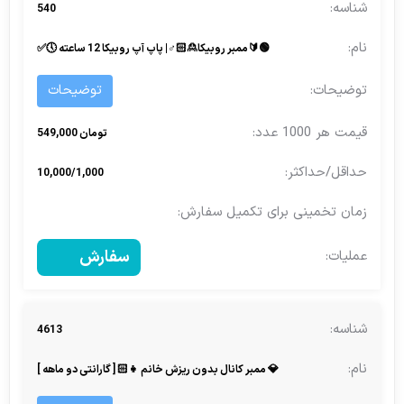
540
🟢🔰ممبر روبیکا🙎🏻♂| پاپ آپ روبیکا 12 ساعته 🕔✅️
توضیحات
تومان 549,000
10,000/1,000
سفارش
4613
💎 ممبر کانال بدون ریزش خانم 👧🏻 [ گارانتی دو ماهه ]