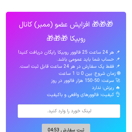
🎁🎁🎁 افزایش عضو (ممبر) کانال
روبیکا 🎁🎁🎁
📌 هر 24 ساعت 25 فالوور روبیکا رایگان دریافت کنید!
📌 حساب شما باید عمومی باشد.
📌 فقط یک سفارش در هر 24 ساعت قابل ثبت است.
🌐 زمان شروع: بین 0 تا 1 ساعت
🚀 سرعت: 50-150 هزار فالوور در روز
🔥 ریزش: ندارد
👌 کیفیت: فالوورهای واقعی و باکیفیت
ثبت سفارش
04:52