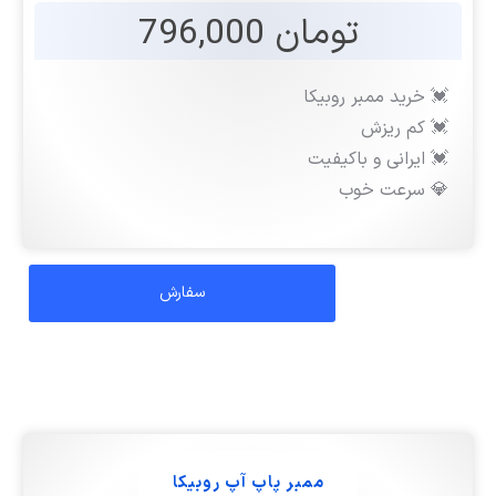
تومان 796,000
💓 خرید ممبر روبیکا
💓 کم ریزش
💓 ایرانی و باکیفیت
💎 سرعت خوب
ممبر پاپ آپ روبیکا