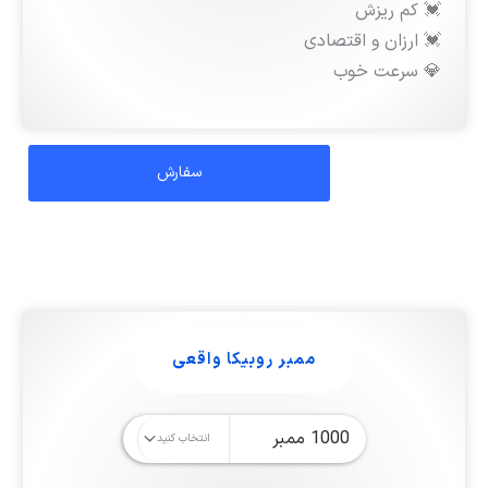
💓 کم ریزش
💓 ارزان و اقتصادی
💎 سرعت خوب
ممبر روبیکا واقعی