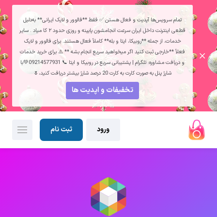
تمام سرویس‌ها آپدیت و فعال هستن ✅ فقط **فالوور و لایک ایرانی** به‌دلیل
قطعی اینترنت داخل ایران سرعت انجامشون پایینه و روزی حدود ۲ کا میاد . سایر
خدمات، از جمله **روبیکا، ایتا و بله** کاملاً فعال هستند. برای فالوور و لایک
فعلاً **خارجی ثبت کنید اگر میخواهید سریع انجام بشه ** ⚠️ برای خرید خدمات
و دریافت مشاوره: تلگرام | پشتیبانی سریع در روبیکا و ایتا 📞 09214577931💚با
شارژ پنل به صورت کارت به کارت 20 درصد شارژ بیشتر دریافت کنید،🌷
تخفیفات و اپدیت ها
ورود
ثبت نام