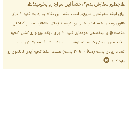
⚠️چطور سفارش بدم؟، حتماً این موارد رو بخونید! ⚠️
برای اینکه سفارشتون سریع‌تر انجام بشه، این نکات رو رعایت کنید: ۱. برای
فالوور وممبر : فقط آیدیِ خالی رو بنویسید (مثل: AMIR). لطفا از گذاشتن
علامت @ یا لینک‌دهی خودداری کنید. ۲. برای لایک، ویو و ری‌اکشن: کافیه
لینکِ همون پستی که مد نظرتونه رو وارد کنید. ۳. اگر سفارش‌تون برای
تعداد زیادی پست (مثلاً ۱۰ تا ۲۰ پست) هست، فقط کافیه آیدی کانالتون رو
وارد کنید.