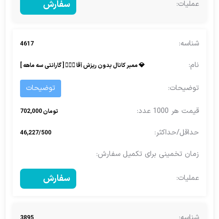
سفارش
4617
💎 ممبر کانال بدون ریزش آقا 🧔🏻‍♂️ [ گارانتی سه ماهه ]
توضیحات
تومان 702,000
46,227/500
سفارش
3895