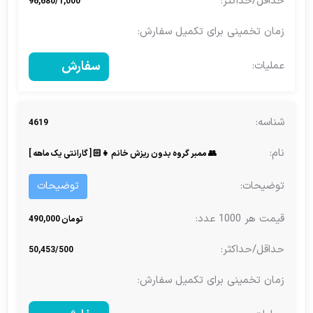
96,680/1,000
سفارش
4619
👥 ممبر گروه بدون ریزش خانم 👧🏻 [ گارانتی یک ماهه ]
توضیحات
تومان 490,000
50,453/500