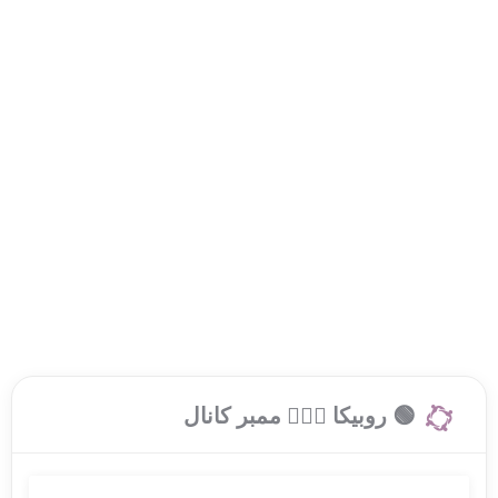
🟢 روبیکا 🙍🏻‍♂️ ممبر کانال