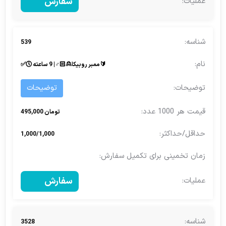
سفارش
539
🔰ممبر روبیکا🙎🏻♂| 9 ساعته 🕔✅️
توضیحات
تومان 495,000
1,000/1,000
سفارش
3528