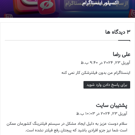
اکسپلور اینستاگرام
‫3 دیدگاه ها
علی رضا
گ
ف
آوریل 23, 2024 در 9:40 ب.ظ
ت
اینستاگرام من بدون فیلترشکن کار نمی کنه
:
برای پاسخ دادن وارد شوید
پشتیبان سایت
گ
ف
آوریل 23, 2024 در 10:03 ب.ظ
ت
سلام دوست عزیز به دلیل ایجاد مشکل در سیستم فیلترینگ کشورمان ممکن
:
است شما نیز جزو افرادی باشید که پیجتان رفع فیلتر نشده است.