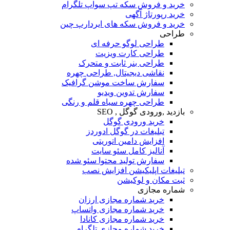
خرید و فروش سکه تپ سواپ تلگرام
خرید رپورتاژ آگهی
خرید و فروش سکه های ایردارپ چین
طراحی
طراحی لوگو حرفه ای
طراحی کارت ویزیت
طراحی بنر ثابت و متحرک
نقاشی دیجیتال, طراحی چهره
سفارش ساخت موشن گرافیک
سفارش تدوین ویدیو
طراحی چهره سیاه قلم و رنگی
بازدید ,ورودی گوگل , SEO
خرید ورودی گوگل
تبلیغات در گوگل ادوردز
افزایش دامین اتوریتی
آنالیز کامل سئو سایت
سفارش تولید محتوا سئو شده
تبلیغات اپلیکیشن افزایش نصب
ثبت مکان و لوکیشن
شماره مجازی
خرید شماره مجازی ارزان
خرید شماره مجازی واتساپ
خرید شماره مجازی کانادا
خرید شماره مجازی تلگرام