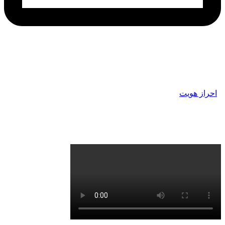
احراز هویت بایننس Binance Verification
تضمینی با تحویل فوری
احراز هویت
بایننس برای راحتی مبادلات ارزی تبادلات ارز دیجیتال
در سال‌های اخیر گسترش زیادی یافته است و روزانه به کاربرانی
که علاقه من به تبادل ارز دیجیتال هستند افزوده می‌شود.
صرافی‌های مختلفی برای مبادلات ارزی وجود دارد که صرافی
بایننس یکی از بهترین این صرافی‌ها است.