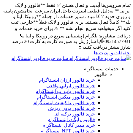
تمام سرویس‌ها آپدیت و فعال هستن ✅ فقط **فالوور و لایک
ایرانی** به‌دلیل قطعی اینترنت داخل ایران سرعت انجامشون پایینه
و روزی حدود ۲ کا میاد . سایر خدمات، از جمله **روبیکا، ایتا و
بله** کاملاً فعال هستند. برای فالوور و لایک فعلاً **خارجی ثبت
کنید اگر میخواهید سریع انجام بشه ** ⚠️ برای خرید خدمات و
دریافت مشاوره: تلگرام | پشتیبانی سریع در روبیکا و ایتا 📞
09214577931💚با شارژ پنل به صورت کارت به کارت 20 درصد
شارژ بیشتر دریافت کنید،🌷
تخفیفات و اپدیت ها
سایت خرید فالوور اینستاگرام
خدمات اینستاگرام
فالوور
خرید فالوور ارزان اینستاگرام
خرید فالوور ایرانی واقعی
خرید فالوور پاپ آپ اینستاگرام
خرید فالوور میکس اینستاگرام
خرید فالوور با کیفیت اینستاگرام
خرید فالوور بدون ریزش
خرید فالوور ترکیه ای
فالوور رایگان اینستاگرام
خرید ممبر کانال اینستاگرام
خرید فالوور NFT اینستاگرام