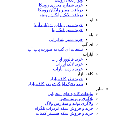
ویو رایگان روبیکا
خرید شماره مجازی روبیکا
دریافت ممبر رایگان روبیکا
دریافت لایک رایگان روبینو
ایتا
خرید ممبر ایتا ارزان (پاپ آپ)
خرید ممبر فیک ایتا
بله
خرید ممبر بله ایرانی
آی گپ
تبلیغات آی گپ به صورت پاپ آپ
آپارات
خرید فالوور آپارات
خرید لایک آپارات
خرید بازدید آپارات
کافه بازار
خرید نظر کافه بازار
نصب فیک اپلیکیشن در کافه بازار
سایر
تبلیغات کاندیداهای انتخاباتی
بلاگری و تولید محتوا
ولاگری تولید و سفارش ولاگ
خرید و فروش سکه ایردراپ تلگرام
خرید و فروش سکه همستر کمبات