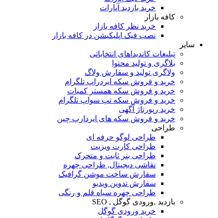
خرید بازدید آپارات
کافه بازار
خرید نظر کافه بازار
نصب فیک اپلیکیشن در کافه بازار
سایر
تبلیغات کاندیداهای انتخاباتی
بلاگری و تولید محتوا
ولاگری تولید و سفارش ولاگ
خرید و فروش سکه ایردراپ تلگرام
خرید و فروش سکه همستر کمبات
خرید و فروش سکه تپ سواپ تلگرام
خرید رپورتاژ آگهی
خرید و فروش سکه های ایردارپ چین
طراحی
طراحی لوگو حرفه ای
طراحی کارت ویزیت
طراحی بنر ثابت و متحرک
نقاشی دیجیتال, طراحی چهره
سفارش ساخت موشن گرافیک
سفارش تدوین ویدیو
طراحی چهره سیاه قلم و رنگی
بازدید ,ورودی گوگل , SEO
خرید ورودی گوگل