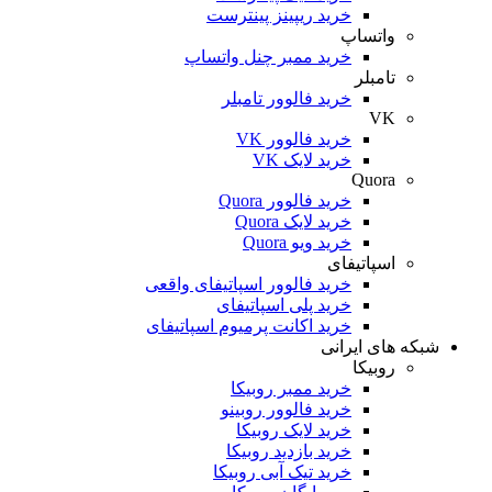
خرید ریپینز پینترست
واتساپ
خرید ممبر چنل واتساپ
تامبلر
خرید فالوور تامبلر
VK
خرید فالوور VK
خرید لایک VK
Quora
خرید فالوور Quora
خرید لایک Quora
خرید ویو Quora
اسپاتیفای
خرید فالوور اسپاتیفای واقعی
خرید پلی اسپاتیفای
خرید اکانت پرمیوم اسپاتیفای
شبکه های ایرانی
روبیکا
خرید ممبر روبیکا
خرید فالوور روبینو
خرید لایک روبیکا
خرید بازدید روبیکا
خرید تیک آبی روبیکا