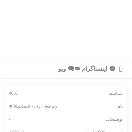
🔴 اینستاگرام 👁‍🗨 ویو
4630
ویو فوق ارزان - اقتصادی🚀 ⛔
-