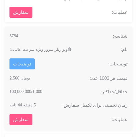
سفارش
3784
🔴ویو ریلز سرور ویژه سرعت عالی♨
توضیحات
تومان 2,560
100,000,000/1,000
5 دقیقه 44 ثانیه
سفارش