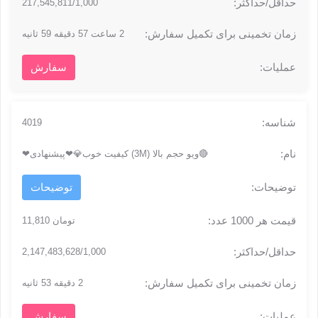
217,545,811/1,000
2 ساعت 57 دقیقه 59 ثانیه
سفارش
4019
🔴ویو حجم بالا (3M) کیفیت خوب💎❤پیشنهادی❤
توضیحات
تومان 11,810
2,147,483,628/1,000
2 دقیقه 53 ثانیه
سفارش