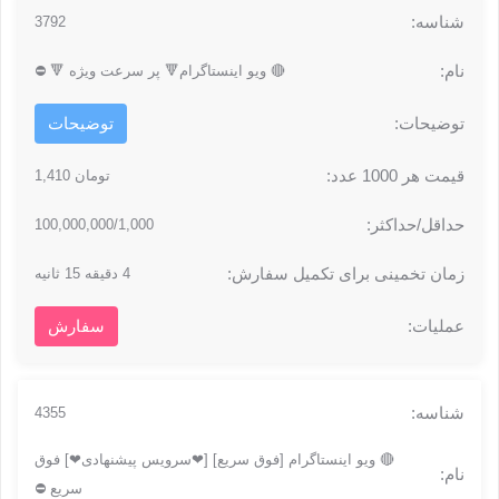
3792
🔴 ویو اینستاگرام🔻 پر سرعت ویژه 🔻 ⛔
توضیحات
تومان 1,410
100,000,000/1,000
4 دقیقه 15 ثانیه
سفارش
4355
🔴 ویو اینستاگرام [فوق سریع] [❤سرویس پیشنهادی❤] فوق
سریع ⛔