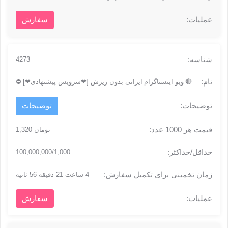
سفارش
4273
🔴
ویو اینستاگرام
ایرانی بدون ریزش [❤سرویس پیشنهادی❤] ⛔
توضیحات
تومان 1,320
100,000,000/1,000
4 ساعت 21 دقیقه 56 ثانیه
سفارش