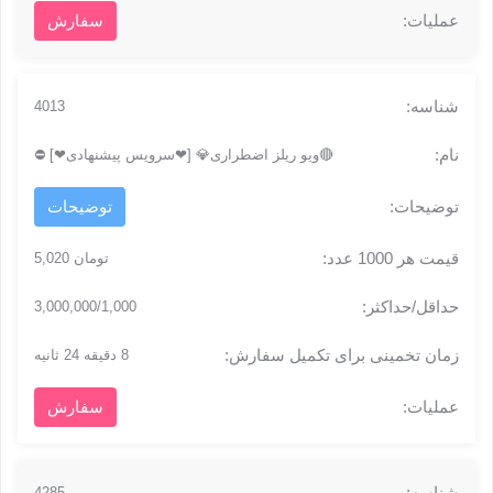
سفارش
4013
🔴ویو ریلز اضطراری💎 [❤سرویس پیشنهادی❤] ⛔
توضیحات
تومان 5,020
3,000,000/1,000
8 دقیقه 24 ثانیه
سفارش
4285