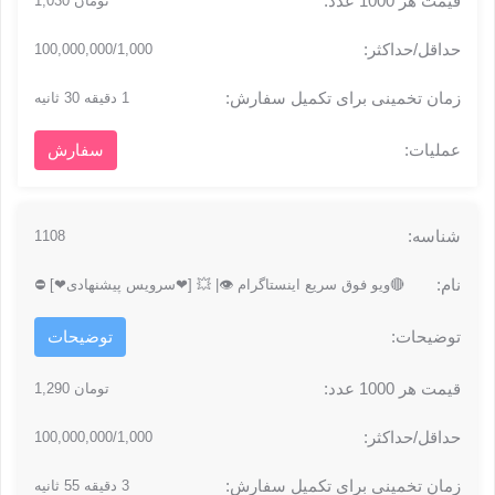
تومان 1,030
100,000,000/1,000
1 دقیقه 30 ثانیه
سفارش
1108
🔴ویو فوق سریع اینستاگرام 👁| 💥 [❤سرویس پیشنهادی❤] ⛔
توضیحات
تومان 1,290
100,000,000/1,000
3 دقیقه 55 ثانیه