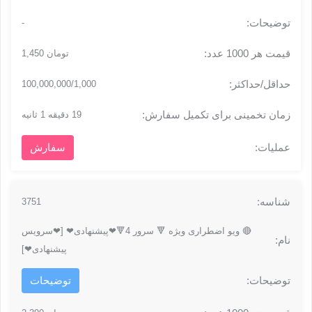
-
تومان 1,450
100,000,000/1,000
19 دقیقه 1 ثانیه
سفارش
3751
🔴 ویو اضطراری ویژه 🔻 سرور 4🔻❤پیشنهادی❤ [❤سرویس
پیشنهادی❤]
توضیحات