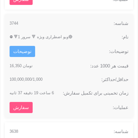
3744
🔴ویو اضطراری ویژه 🔻 سرور 1🔻 ⛔
توضیحات
تومان 16,350
100,000,000/1,000
6 ساعت 19 دقیقه 37 ثانیه
سفارش
3638