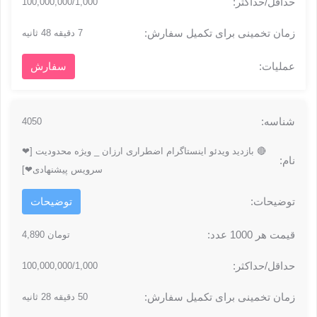
100,000,000/1,000
7 دقیقه 48 ثانیه
سفارش
4050
🔴 بازدید ویدئو اینستاگرام اضطراری ارزان _ ویژه محدودیت [❤
سرویس پیشنهادی❤]
توضیحات
تومان 4,890
100,000,000/1,000
50 دقیقه 28 ثانیه