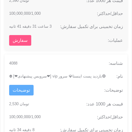
تومان 2,390
100,000,000/1,000
3 ساعت 31 دقیقه 41 ثانیه
سفارش
4088
🔴بازدید پست اینستا💎 سرور vip [❤سرویس پیشنهادی❤] ⛔
توضیحات
تومان 2,530
100,000,000/1,000
8 دقیقه 34 ثانیه