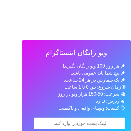
ویو رایگان اینستاگرام
📌 هر روز 100 ویو رایگان بگیرید!
📌 پیج شما باید عمومی باشد.
📌 یک سفارش در هر 24 ساعت.
🌐 زمان شروع: بین 0 تا 1 ساعت
🚀 سرعت: 50-150 هزار ویو در روز
🔥 ریزش: ندارد
👌 کیفیت: ویوهای واقعی و باکیفیت