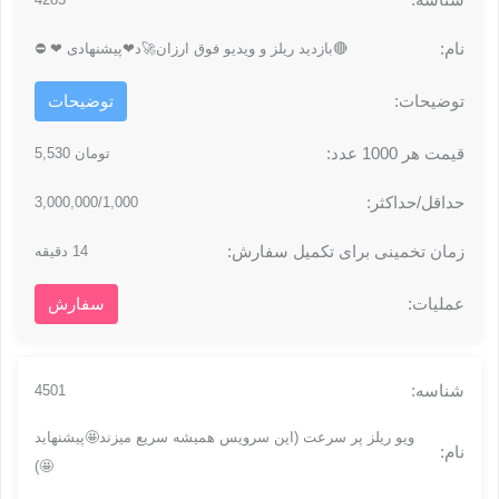
🔴بازدید ریلز و ویدیو فوق ارزان🚀د❤پیشنهادی ❤ ⛔
توضیحات
تومان 5,530
3,000,000/1,000
14 دقیقه
سفارش
4501
ویو ریلز پر سرعت (این سرویس همیشه سریع میزند🤩پیشنهاید
🤩)