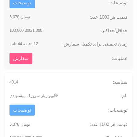
توضیحات
تومان 3,070
100,000,000/1,000
12 دقیقه 44 ثانیه
سفارش
4014
🔴ویو ریلز سرور1 - پیشنهادی
توضیحات
تومان 3,370