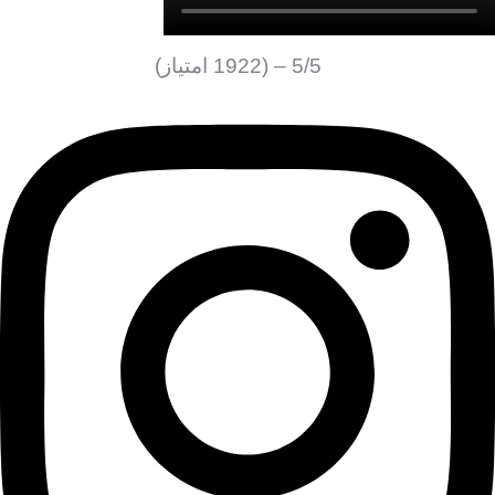
5/5 – (1922 امتیاز)