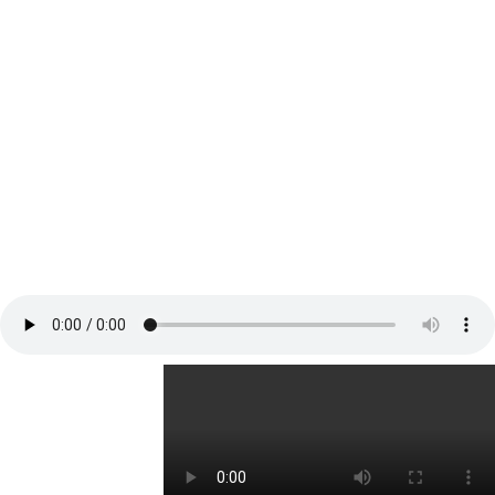
همراه با تحویل فوری
ویو رایگان اینستاگرام :در سال های گذشته و همزمان با توسعه استفاده از
فضای مجازی، اپلیکیشن های متنوعی مانند اینستاگرام تمام تلاش خود را به کار
گرفتند تا در میان کاربران به محبوبیت برسند. به همین دلیل ویژگی های
مختلفی به اینستاگرام و دیگر شبکه های اجتماعی افزوده شد که باعث رقابت
میان کاربران نیز شد.
یکی از بخش های مهم اینستاگرام، ویو یا همان تعداد بازدید کنندگان ویدئوهای
به اشتراک گذاشته شده در این اپلیکیشن است؛ چرا که افزایش بازدید کنندگان
به پیشرفت صفحه اینستاگرام کمک زیادی می کند.