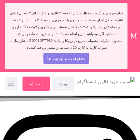
تمام سرویس‌ها آپدیت و فعال هستن ✅ فقط **فالوور و لایک ایرانی** به‌دلیل قطعی
اینترنت داخل ایران سرعت انجامشون پایینه و روزی حدود ۲ کا میاد . سایر خدمات،
از جمله **روبیکا، ایتا و بله** کاملاً فعال هستند. برای فالوور و لایک فعلاً **خارجی
ثبت کنید اگر میخواهید سریع انجام بشه ** ⚠️ برای خرید خدمات و دریافت
مشاوره: تلگرام | پشتیبانی سریع در روبیکا و ایتا 📞 09214577931💚با شارژ پنل به
صورت کارت به کارت 20 درصد شارژ بیشتر دریافت کنید،🌷
تخفیفات و اپدیت ها
ورود
ثبت نام