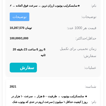
🔹سابسکرایب یوتیوب ارزان‌ ترین → سرعت فوق‌ العاده → ⚡
توضیحات
تومان 10,287,570
100,000/1,000
6 روز 6 ساعت 23 دقیقه 20
ثانیه
سفارش
2821
🔹 سابسکرایب یوتیوب → ظرفیت ۵۰۰ هزار → سرعت ۱۰ هزار در
روز | کیفیت حداقل ۱ میلیون | سرعت اروم در حدی که یوتوب شک