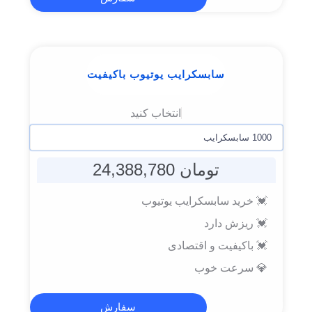
سابسکرایب یوتیوب باکیفیت
تومان 24,388,780
💓 خرید سابسکرایب یوتیوب
💓 ریزش دارد
💓 باکیفیت و اقتصادی
💎 سرعت خوب