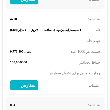
4738
🔹سابسکرایب یوتیوب [۱ ساعت - ۳۰۰/روز - ۱۰۰ هزار] [r30]
-
تومان 9,773,890
100,000/500
سفارش
894