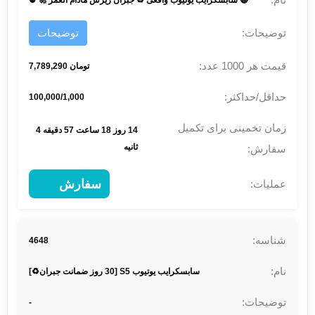
🔴 سابسکرایب یوتیوب واقعی ♻ جبران ریزش مادام العمر 🚀 ⛔
توضیحات
تومان 7,789,290
100,000/1,000
14 روز 18 ساعت 57 دقیقه 4
ثانیه
سفارش
4648
سابسکرایب یوتیوب S5 [30 روز ضمانت جبران♻️]
-