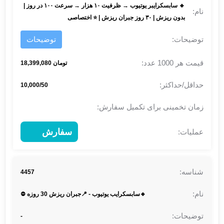
🔹 سابسکرایبر یوتیوب → ظرفیت ۱۰ هزار → سرعت ۱۰۰ در روز |
بدون ریزش | ۳۰ روز جبران ریزش | ⭐ اختصاصی
توضیحات
تومان 18,399,080
10,000/50
سفارش
4457
🔹سابسکرایب یوتیوب - 📍جبران ریزش 30 روزه ⛔
-