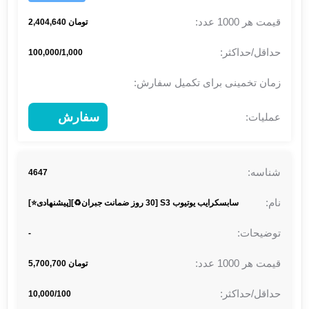
تومان 2,404,640
100,000/1,000
سفارش
4647
سابسکرایب یوتیوب S3 [30 روز ضمانت جبران♻️][پیشنهادی⭐]
-
تومان 5,700,700
10,000/100