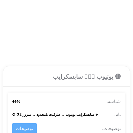
🔴 یوتیوب 🙍🏻‍♂️ سابسکرایب
4446
🔹 سابسکرایب یوتیوب → ظرفیت نامحدود → سرور 2🔰 ⛔
توضیحات