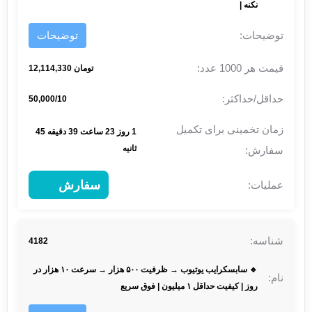
نکنه |
توضیحات
تومان 12,114,330
50,000/10
1 روز 23 ساعت 39 دقیقه 45
ثانیه
سفارش
4182
🔹 سابسکرایب یوتیوب → ظرفیت ۵۰۰ هزار → سرعت ۱۰ هزار در
روز | کیفیت حداقل ۱ میلیون | فوق سریع