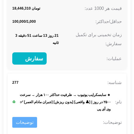
تومان 18,446,310
100,000/1,000
21 روز 13 ساعت 51 دقیقه 3
ثانیه
سفارش
277
🔹 سابسکرایب یوتیوب → ظرفیت حداکثر ۱۰۰ هزار → سرعت
۲۵۰۰ در روز | [👤 واقعی] [بدون ریزش] [جبران مادام العمر] ✅
♻
وی آی پی
توضیحات