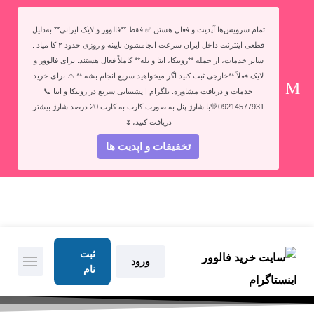
تمام سرویس‌ها آپدیت و فعال هستن ✅ فقط **فالوور و لایک ایرانی** به‌دلیل
قطعی اینترنت داخل ایران سرعت انجامشون پایینه و روزی حدود ۲ کا میاد .
سایر خدمات، از جمله **روبیکا، ایتا و بله** کاملاً فعال هستند. برای فالوور و
لایک فعلاً **خارجی ثبت کنید اگر میخواهید سریع انجام بشه ** ⚠️ برای خرید
خدمات و دریافت مشاوره: تلگرام | پشتیبانی سریع در روبیکا و ایتا 📞
09214577931💚با شارژ پنل به صورت کارت به کارت 20 درصد شارژ بیشتر
دریافت کنید،🌷
تخفیفات و اپدیت ها
ثبت
ورود
نام