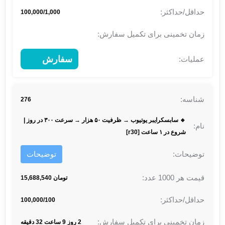
100,000/1,000
سفارش
276
🔹 سابسکرایبر یوتیوب → ظرفیت ۵۰ هزار → سرعت ۳۰۰ در روز |
شروع در ۱ ساعت [r30]
توضیحات
تومان 15,688,540
100,000/100
2 روز 9 ساعت 32 دقیقه