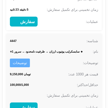
5 دقیقه 23 ثانیه
سفارش
4447
🔹 سابسکرایب یوتیوب ارزان → ظرفیت نامحدود → سرور 1⭐
توضیحات
تومان 9,150,000
100,000/1,000
سفارش