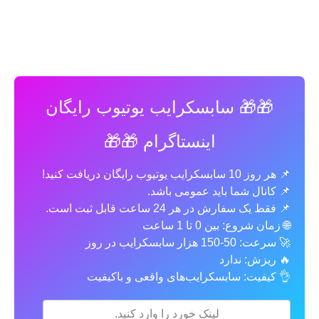
🎁🎁 سابسکرایب یوتیوب رایگان
اینستاگرام 🎁🎁
📌 هر روز 10 سابسکرایب یوتیوب رایگان دریافت کنید!
📌 کانال شما باید عمومی باشد.
📌 فقط یک سفارش در هر 24 ساعت قابل ثبت است.
🌐 زمان شروع: بین 0 تا 1 ساعت
🚀 سرعت: 50-150 هزار سابسکرایب در روز
🔥 ریزش: ندارد
👌 کیفیت: سابسکرایب‌های واقعی و باکیفیت