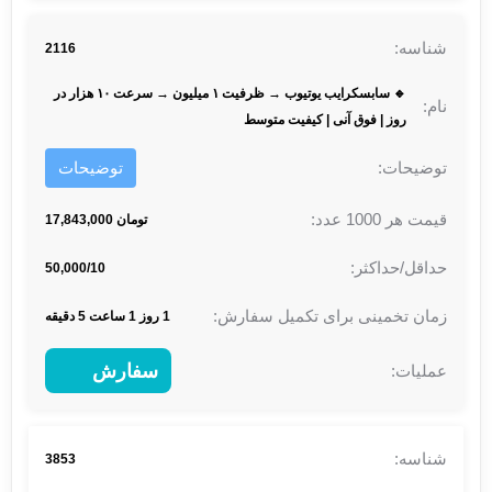
2116
🔹 سابسکرایب یوتیوب → ظرفیت ۱ میلیون → سرعت ۱۰ هزار در
روز | فوق آنی | کیفیت متوسط
توضیحات
تومان 17,843,000
50,000/10
1 روز 1 ساعت 5 دقیقه
سفارش
3853