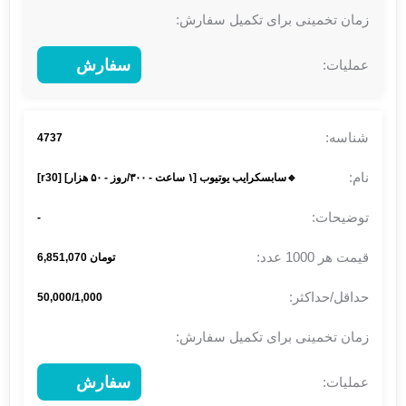
سفارش
4737
🔹سابسکرایب یوتیوب [۱ ساعت - ۳۰۰/روز - ۵۰ هزار] [r30]
-
تومان 6,851,070
50,000/1,000
سفارش