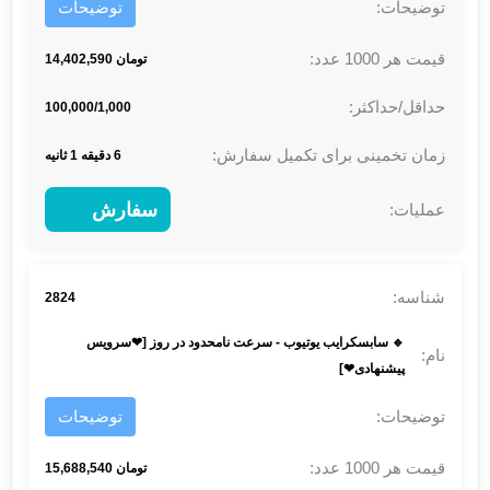
توضیحات
تومان 14,402,590
100,000/1,000
6 دقیقه 1 ثانیه
سفارش
2824
🔹 سابسکرایب یوتیوب - سرعت نامحدود در روز [❤سرویس
پیشنهادی❤]
توضیحات
تومان 15,688,540