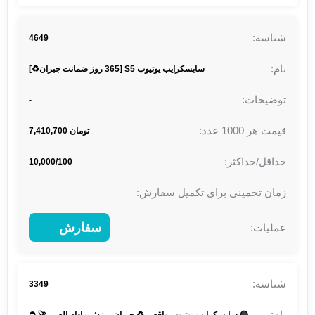
4649
سابسکرایب یوتیوب S5 [365 روز ضمانت جبران♻️]
-
تومان 7,410,700
10,000/100
سفارش
3349