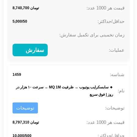
تومان 8,740,700
5,000/50
سفارش
1459
🔹 سابسکرایب یوتیوب → ظرفیت MQ 1M → سرعت ۱۰ هزار در
روز | فوق سریع
توضیحات
تومان 8,797,310
10,000/500