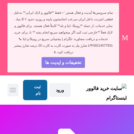
تمام سرویس‌ها آپدیت و فعال هستن ✅ فقط **فالوور و لایک ایرانی** به‌دلیل
قطعی اینترنت داخل ایران سرعت انجامشون پایینه و روزی حدود ۲ کا میاد .
سایر خدمات، از جمله **روبیکا، ایتا و بله** کاملاً فعال هستند. برای فالوور و
لایک فعلاً **خارجی ثبت کنید اگر میخواهید سریع انجام بشه ** ⚠️ برای خرید
خدمات و دریافت مشاوره: تلگرام | پشتیبانی سریع در روبیکا و ایتا 📞
09214577931💚با شارژ پنل به صورت کارت به کارت 20 درصد شارژ بیشتر
دریافت کنید،🌷
تخفیفات و اپدیت ها
ثبت
ورود
نام