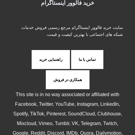
خرید فالوور اینستاگرام
آرین سرچمی
0
0
25 فوریه 2023، 23:22
سایت خرید فالوور اینستاگرام مرجع رسمی فروش خدمات
شبکه های اجتماعی با بهترین کیفیت و قیمت.
مورد اعتماد ترین ❤🤩
بالا ترین سرعت❤🤩
مشاوره رایگان❤🤩
تماس با ما
راهنمایی خرید
عالی هستید شما❤🤩
سایت عالی و بی نقص❤🤩
همکاری در فروش
This site is in no way associated or affiliated with
Facebook, Twitter, YouTube, Instagram, LinkedIn,
Spotify, TikTok, Pinterest, SoundCloud, Clubhouse,
Mixcloud, Vimeo, Tumblr, VK, Telegram, Twitch,
Google, Reddit, Discord, IMDb, Quora, Dailymotion,