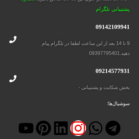
پشتیبانی تلگرام
09142109941
9 تا 14 بعد از این ساعت لطفا در تلگرام پیام
دهید.09397795401
09214577931
بخش شکایت و پشتیبانی -
سوشیال‌ها: