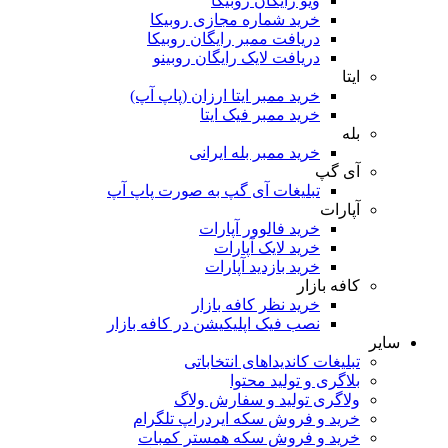
ویو رایگان روبیکا
خرید شماره مجازی روبیکا
دریافت ممبر رایگان روبیکا
دریافت لایک رایگان روبینو
ایتا
خرید ممبر ایتا ارزان (پاپ آپ)
خرید ممبر فیک ایتا
بله
خرید ممبر بله ایرانی
آی گپ
تبلیغات آی گپ به صورت پاپ آپ
آپارات
خرید فالوور آپارات
خرید لایک آپارات
خرید بازدید آپارات
کافه بازار
خرید نظر کافه بازار
نصب فیک اپلیکیشن در کافه بازار
سایر
تبلیغات کاندیداهای انتخاباتی
بلاگری و تولید محتوا
ولاگری تولید و سفارش ولاگ
خرید و فروش سکه ایردراپ تلگرام
خرید و فروش سکه همستر کمبات