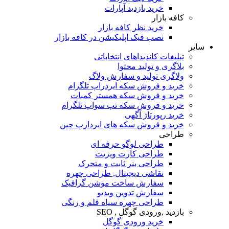
خرید بازدید آپارات
کافه بازار
خرید نظر کافه بازار
نصب فیک اپلیکیشن در کافه بازار
سایر
تبلیغات کاندیداهای انتخاباتی
بلاگری و تولید محتوا
ولاگری تولید و سفارش ولاگ
خرید و فروش سکه ایردراپ تلگرام
خرید و فروش سکه همستر کمبات
خرید و فروش سکه تپ سواپ تلگرام
خرید رپورتاژ آگهی
خرید و فروش سکه های ایردارپ چین
طراحی
طراحی لوگو حرفه ای
طراحی کارت ویزیت
طراحی بنر ثابت و متحرک
نقاشی دیجیتال, طراحی چهره
سفارش ساخت موشن گرافیک
سفارش تدوین ویدیو
طراحی چهره سیاه قلم و رنگی
بازدید ,ورودی گوگل , SEO
خرید ورودی گوگل