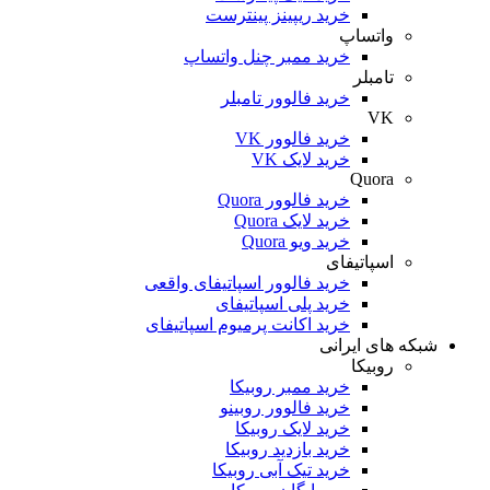
خرید ریپینز پینترست
واتساپ
خرید ممبر چنل واتساپ
تامبلر
خرید فالوور تامبلر
VK
خرید فالوور VK
خرید لایک VK
Quora
خرید فالوور Quora
خرید لایک Quora
خرید ویو Quora
اسپاتیفای
خرید فالوور اسپاتیفای واقعی
خرید پلی اسپاتیفای
خرید اکانت پرمیوم اسپاتیفای
شبکه های ایرانی
روبیکا
خرید ممبر روبیکا
خرید فالوور روبینو
خرید لایک روبیکا
خرید بازدید روبیکا
خرید تیک آبی روبیکا