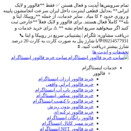
تمام سرویس‌ها آپدیت و فعال هستن ✅ فقط **فالوور و لایک
ایرانی** به‌دلیل قطعی اینترنت داخل ایران سرعت انجامشون پایینه
و روزی حدود ۲ کا میاد . سایر خدمات، از جمله **روبیکا، ایتا و
بله** کاملاً فعال هستند. برای فالوور و لایک فعلاً **خارجی ثبت
کنید اگر میخواهید سریع انجام بشه ** ⚠️ برای خرید خدمات و
دریافت مشاوره: تلگرام | پشتیبانی سریع در روبیکا و ایتا 📞
09214577931💚با شارژ پنل به صورت کارت به کارت 20 درصد
شارژ بیشتر دریافت کنید،🌷
تخفیفات و اپدیت ها
سایت خرید فالوور اینستاگرام
خدمات اینستاگرام
فالوور
خرید فالوور ارزان اینستاگرام
خرید فالوور ایرانی واقعی
خرید فالوور پاپ آپ اینستاگرام
خرید فالوور میکس اینستاگرام
خرید فالوور با کیفیت اینستاگرام
خرید فالوور بدون ریزش
خرید فالوور ترکیه ای
فالوور رایگان اینستاگرام
خرید ممبر کانال اینستاگرام
خرید فالوور NFT اینستاگرام