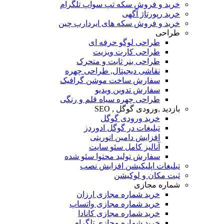
خرید و فروش سکه تپ سواپ تلگرام
خرید رپورتاژ آگهی
خرید و فروش سکه های ایردارپ چین
طراحی
طراحی لوگو حرفه ای
طراحی کارت ویزیت
طراحی بنر ثابت و متحرک
نقاشی دیجیتال, طراحی چهره
سفارش ساخت موشن گرافیک
سفارش تدوین ویدیو
طراحی چهره سیاه قلم و رنگی
بازدید ,ورودی گوگل , SEO
خرید ورودی گوگل
تبلیغات در گوگل ادوردز
افزایش دامین اتوریتی
آنالیز کامل سئو سایت
سفارش تولید محتوا سئو شده
تبلیغات اپلیکیشن افزایش نصب
ثبت مکان و لوکیشن
شماره مجازی
خرید شماره مجازی ارزان
خرید شماره مجازی واتساپ
خرید شماره مجازی کانادا
خرید شماره مجازی تلگرام