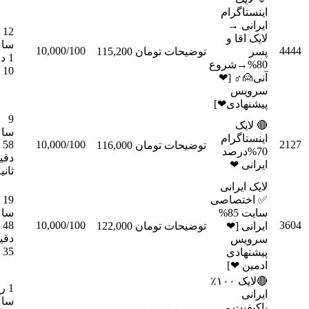
اینس
ایر
12
لایک
ساعت
10,000/100
سفارش
تومان 115,200
توضیحات
1 دقیقه
80%→ش
10 ثانیه
آنی
س
پیشنه
9

ساعت
اینس
58
10,000/100
سفارش
تومان 116,000
توضیحات
70%د
دقیقه 4
ای
ثانیه
لایک 
19
✅ اخت
ساعت
سایت 85%
48
10,000/100
سفارش
تومان 122,000
توضیحات
ایر
دقیقه
س
35 ثانیه
پیش
ادم
🔴لایک ۱۰۰٪
1 روز 9
ساعت
باک