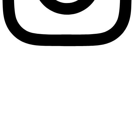
خرید لایک خانم اینستاگرام ارزان 100%
اقعی همراه با تحویل فوری
امروزه محل فعالیت بسیاری از کسب و کارهایی است
ا و در ایران راه اندازی می شوند. خانم ها و آقایان
ستند که با توجه به نیاز های خود از این پیج ها خرید
هند. برخی از کانال ها لوازم و محصولات عمومی که
رای هر دو جنس آقایان و خانم ها ضروری است را به
انند اما برخی از کالا ها به صورت اختصاصی به
ان فروخته می شوند که این موضوع در فروشگاه های
مجازی اهمیت پیدا می کند