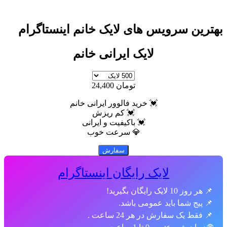
رویس های لایک خانم اینستاگرام
لایک ایرانی خانم
تومان 24,400
💓 خرید فالوور ایرانی خانم
💓 کم ریزش
💓 باکیفیت و ایرانی
💎 سرعت خوب
لایک رایگان اینستاگرام
 باید عمومی باشد.
ارش در هر 24 ساعت .