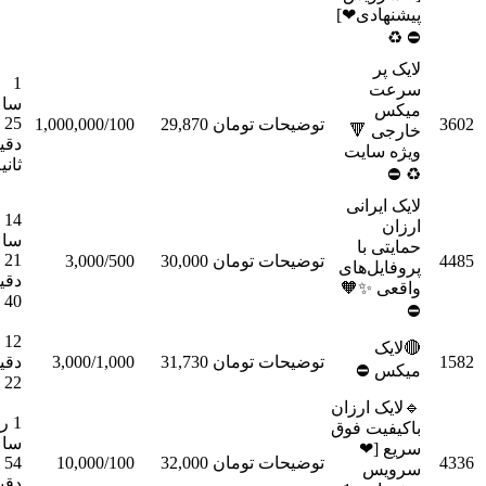
پیشنه
ل
1
س
ساعت
25
سفارش
1,000,000/100
تومان 29,870
توضیحات
خار
دقیقه 1
ویژه
ثانیه
لایک 
14
ساعت
حما
21
سفارش
3,000/500
تومان 30,000
توضیحات
پروفا
دقیقه
واقع
40 ثانیه
12

سفارش
دقیقه
3,000/1,000
تومان 31,730
توضیحات
می
22 ثانیه
🔹لایک
1 روز 6
باکیفی
ساعت
سر
سفارش
54
10,000/100
تومان 32,000
توضیحات
س
دقیقه