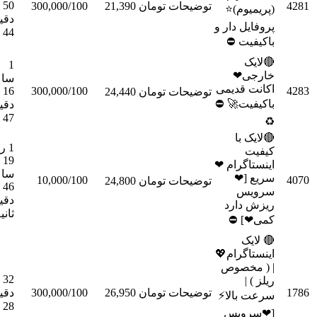
50
سفارش
300,000/100
تومان 21,390
توضیحات
(پریم
دقیقه
پروفایل
44 ثانیه
باکی

1
خا
ساعت
اکانت 
16
300,000/100
سفارش
تومان 24,440
توضیحات
باکیفی
دقیقه
47 ثانیه
🔴ل
1 روز
19
اینستاگ
ساعت
سر
10,000/100
سفارش
تومان 24,800
توضیحات
46
س
دقیقه 4
ریزش
ثانیه
کمی

اینستاگ
| ( 
32
ر
سفارش
دقیقه
300,000/100
تومان 26,950
توضیحات
سرعت ب
28 ثانیه
[❤س