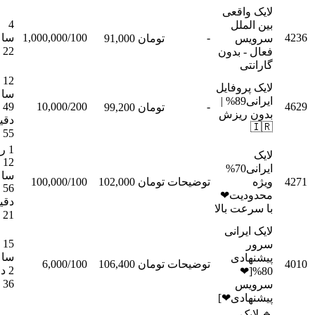
لایک 
4
بین
ساعت
1,000,000/100
-
سفارش
تومان 91,000
س
22 ثانیه
فعال -
گ
12
لایک پ
ساعت
ایرانی89% |
49
10,000/200
-
سفارش
تومان 99,200
بدون
دقیقه
55 ثانیه
1 روز
12
ایرانی70%
ساعت
سفارش
100,000/100
تومان 102,000
توضیحات
56
محدو
دقیقه
با سرع
21 ثانیه
لایک 
15
ساعت
پیش
سفارش
6,000/100
تومان 106,400
توضیحات
2 دقیقه
8
36 ثانیه
س
پیشنه
