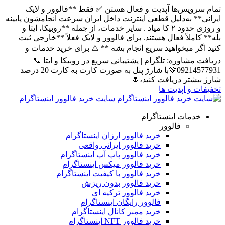
ا آپدیت و فعال هستن ✅ فقط **فالوور و لایک
لیل قطعی اینترنت داخل ایران سرعت انجامشون پایینه
و روزی حدود ۲ کا میاد . سایر خدمات، از جمله **روبیکا، ایتا و
عال هستند. برای فالوور و لایک فعلاً **خارجی ثبت
اهید سریع انجام بشه ** ⚠️ برای خرید خدمات و
 تلگرام | پشتیبانی سریع در روبیکا و ایتا 📞
09214577931💚با شارژ پنل به صورت کارت به کارت 20 درصد
یافت کنید،🌷
یت ها
سایت خرید فالوور اینستاگرام
ینستاگرام
الوور
خرید فالوور ارزان اینستاگرام
خرید فالوور ایرانی واقعی
خرید فالوور پاپ آپ اینستاگرام
خرید فالوور میکس اینستاگرام
خرید فالوور با کیفیت اینستاگرام
خرید فالوور بدون ریزش
خرید فالوور ترکیه ای
فالوور رایگان اینستاگرام
خرید ممبر کانال اینستاگرام
خرید فالوور NFT اینستاگرام