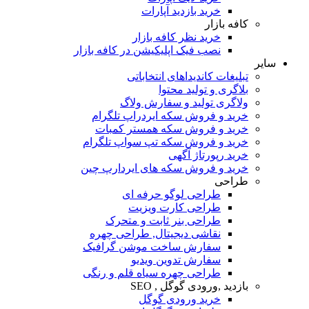
خرید بازدید آپارات
فه بازار
خرید نظر کافه بازار
نصب فیک اپلیکیشن در کافه بازار
لیغات کاندیداهای انتخاباتی
اگری و تولید محتوا
لاگری تولید و سفارش ولاگ
رید و فروش سکه ایردراپ تلگرام
رید و فروش سکه همستر کمبات
رید و فروش سکه تپ سواپ تلگرام
ید رپورتاژ آگهی
رید و فروش سکه های ایردارپ چین
راحی
طراحی لوگو حرفه ای
طراحی کارت ویزیت
طراحی بنر ثابت و متحرک
نقاشی دیجیتال, طراحی چهره
سفارش ساخت موشن گرافیک
سفارش تدوین ویدیو
طراحی چهره سیاه قلم و رنگی
زدید ,ورودی گوگل , SEO
خرید ورودی گوگل