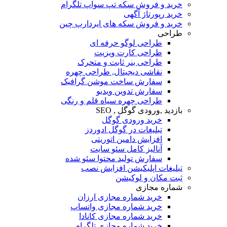
رید و فروش سکه تپ سواپ تلگرام
ید رپورتاژ آگهی
رید و فروش سکه های ایردارپ چین
راحی
طراحی لوگو حرفه ای
طراحی کارت ویزیت
طراحی بنر ثابت و متحرک
نقاشی دیجیتال, طراحی چهره
سفارش ساخت موشن گرافیک
سفارش تدوین ویدیو
طراحی چهره سیاه قلم و رنگی
زدید ,ورودی گوگل , SEO
خرید ورودی گوگل
تبلیغات در گوگل ادوردز
افزایش دامین اتوریتی
آنالیز کامل سئو سایت
سفارش تولید محتوا سئو شده
بلیغات اپلیکیشن افزایش نصب
بت مکان و لوکیشن
ماره مجازی
خرید شماره مجازی ارزان
خرید شماره مجازی واتساپ
خرید شماره مجازی کانادا
خرید شماره مجازی تلگرام