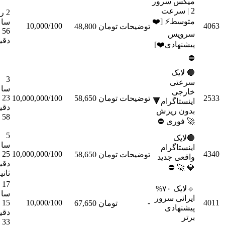
میکس 
2 | 
2 روز 1
متوسط
ساعت
10,000/100
سفارش
تومان 48,800
توضیحات
56
س
دقیقه
پیشنها

3
س
ساعت
خ
23
سفارش
10,000,000/100
تومان 58,650
توضیحات
اینستاگ
دقیقه
بدون
58 ثانیه
🚀 ف
5

ساعت
اینس
25
10,000,000/100
سفارش
تومان 58,650
توضیحات
واقعی
دقیقه 8
💎
ثانیه
17
🔹لایک ۷۰%
ساعت
ایرانی
15
10,000/100
-
سفارش
تومان 67,650
پیش
دقیقه
33 ثانیه