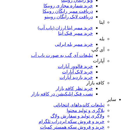
ویو رایگان روبیکا
خرید شماره مجازی روبیکا
دریافت ممبر رایگان روبیکا
دریافت لایک رایگان روبینو
ایتا
خرید ممبر ایتا ارزان (پاپ آپ)
خرید ممبر فیک ایتا
بله
خرید ممبر بله ایرانی
آی گپ
تبلیغات آی گپ به صورت پاپ آپ
آپارات
خرید فالوور آپارات
خرید لایک آپارات
خرید بازدید آپارات
کافه بازار
خرید نظر کافه بازار
نصب فیک اپلیکیشن در کافه بازار
سایر
تبلیغات کاندیداهای انتخاباتی
بلاگری و تولید محتوا
ولاگری تولید و سفارش ولاگ
خرید و فروش سکه ایردراپ تلگرام
خرید و فروش سکه همستر کمبات