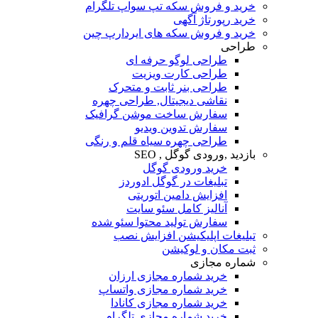
خرید و فروش سکه تپ سواپ تلگرام
خرید رپورتاژ آگهی
خرید و فروش سکه های ایردارپ چین
طراحی
طراحی لوگو حرفه ای
طراحی کارت ویزیت
طراحی بنر ثابت و متحرک
نقاشی دیجیتال, طراحی چهره
سفارش ساخت موشن گرافیک
سفارش تدوین ویدیو
طراحی چهره سیاه قلم و رنگی
بازدید ,ورودی گوگل , SEO
خرید ورودی گوگل
تبلیغات در گوگل ادوردز
افزایش دامین اتوریتی
آنالیز کامل سئو سایت
سفارش تولید محتوا سئو شده
تبلیغات اپلیکیشن افزایش نصب
ثبت مکان و لوکیشن
شماره مجازی
خرید شماره مجازی ارزان
خرید شماره مجازی واتساپ
خرید شماره مجازی کانادا
خرید شماره مجازی تلگرام