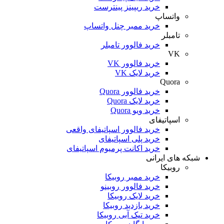
خرید ریپینز پینترست
واتساپ
خرید ممبر چنل واتساپ
تامبلر
خرید فالوور تامبلر
VK
خرید فالوور VK
خرید لایک VK
Quora
خرید فالوور Quora
خرید لایک Quora
خرید ویو Quora
اسپاتیفای
خرید فالوور اسپاتیفای واقعی
خرید پلی اسپاتیفای
خرید اکانت پرمیوم اسپاتیفای
شبکه های ایرانی
روبیکا
خرید ممبر روبیکا
خرید فالوور روبینو
خرید لایک روبیکا
خرید بازدید روبیکا
خرید تیک آبی روبیکا