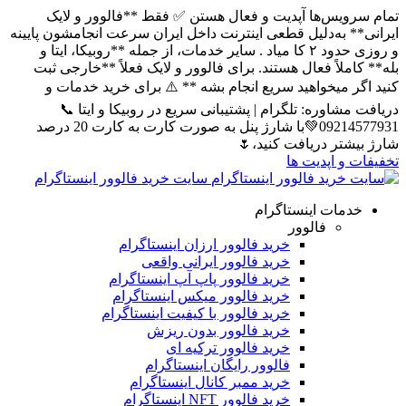
تمام سرویس‌ها آپدیت و فعال هستن ✅ فقط **فالوور و لایک
ایرانی** به‌دلیل قطعی اینترنت داخل ایران سرعت انجامشون پایینه
و روزی حدود ۲ کا میاد . سایر خدمات، از جمله **روبیکا، ایتا و
بله** کاملاً فعال هستند. برای فالوور و لایک فعلاً **خارجی ثبت
کنید اگر میخواهید سریع انجام بشه ** ⚠️ برای خرید خدمات و
دریافت مشاوره: تلگرام | پشتیبانی سریع در روبیکا و ایتا 📞
09214577931💚با شارژ پنل به صورت کارت به کارت 20 درصد
شارژ بیشتر دریافت کنید،🌷
تخفیفات و اپدیت ها
سایت خرید فالوور اینستاگرام
خدمات اینستاگرام
فالوور
خرید فالوور ارزان اینستاگرام
خرید فالوور ایرانی واقعی
خرید فالوور پاپ آپ اینستاگرام
خرید فالوور میکس اینستاگرام
خرید فالوور با کیفیت اینستاگرام
خرید فالوور بدون ریزش
خرید فالوور ترکیه ای
فالوور رایگان اینستاگرام
خرید ممبر کانال اینستاگرام
خرید فالوور NFT اینستاگرام