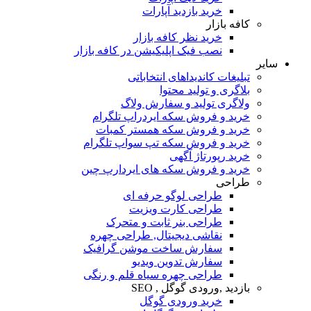
خرید بازدید آپارات
کافه بازار
خرید نظر کافه بازار
نصب فیک اپلیکیشن در کافه بازار
سایر
تبلیغات کاندیداهای انتخاباتی
بلاگری و تولید محتوا
ولاگری تولید و سفارش ولاگ
خرید و فروش سکه ایردراپ تلگرام
خرید و فروش سکه همستر کمبات
خرید و فروش سکه تپ سواپ تلگرام
خرید رپورتاژ آگهی
خرید و فروش سکه های ایردارپ چین
طراحی
طراحی لوگو حرفه ای
طراحی کارت ویزیت
طراحی بنر ثابت و متحرک
نقاشی دیجیتال, طراحی چهره
سفارش ساخت موشن گرافیک
سفارش تدوین ویدیو
طراحی چهره سیاه قلم و رنگی
بازدید ,ورودی گوگل , SEO
خرید ورودی گوگل