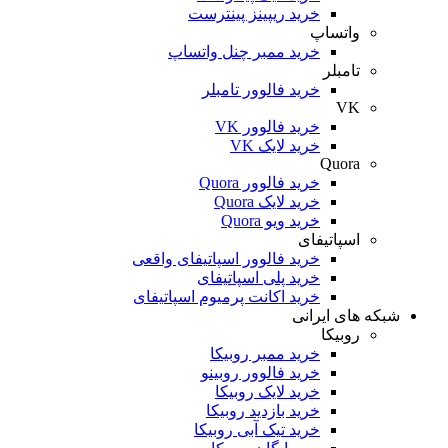
خرید ریپینز پینترست
واتساپ
خرید ممبر چنل واتساپ
تامبلر
خرید فالوور تامبلر
VK
خرید فالوور VK
خرید لایک VK
Quora
خرید فالوور Quora
خرید لایک Quora
خرید ویو Quora
اسپاتیفای
خرید فالوور اسپاتیفای واقعی
خرید پلی اسپاتیفای
خرید اکانت پرمیوم اسپاتیفای
شبکه های ایرانی
روبیکا
خرید ممبر روبیکا
خرید فالوور روبینو
خرید لایک روبیکا
خرید بازدید روبیکا
خرید تیک آبی روبیکا