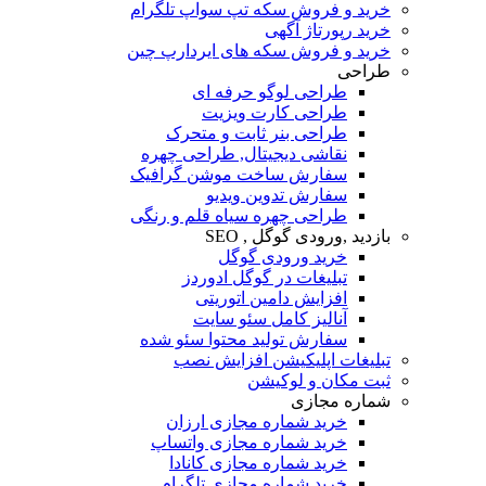
خرید و فروش سکه تپ سواپ تلگرام
خرید رپورتاژ آگهی
خرید و فروش سکه های ایردارپ چین
طراحی
طراحی لوگو حرفه ای
طراحی کارت ویزیت
طراحی بنر ثابت و متحرک
نقاشی دیجیتال, طراحی چهره
سفارش ساخت موشن گرافیک
سفارش تدوین ویدیو
طراحی چهره سیاه قلم و رنگی
بازدید ,ورودی گوگل , SEO
خرید ورودی گوگل
تبلیغات در گوگل ادوردز
افزایش دامین اتوریتی
آنالیز کامل سئو سایت
سفارش تولید محتوا سئو شده
تبلیغات اپلیکیشن افزایش نصب
ثبت مکان و لوکیشن
شماره مجازی
خرید شماره مجازی ارزان
خرید شماره مجازی واتساپ
خرید شماره مجازی کانادا
خرید شماره مجازی تلگرام