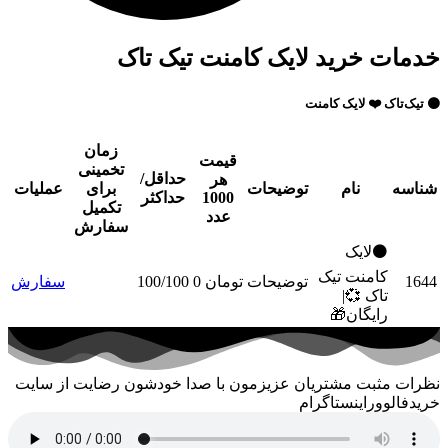
خدمات خرید لایک کامنت تیک تاک
⚫️ تیک‌تاک ❤️ لایک کامنت
زمان
قیمت
تخمینی
حداقل/
هر
شناسه
نام
توضیحات
برای
عملیات
1000
حداکثر
تکمیل
عدد
سفارش
⚫لایک
کامنت تیک
1644
توضیحات
تومان 0
100/100
سفارش
تاک 💞|
رایگان🎁
نظرات مثبت مشتریان عزیزمون با صدا خودشون رضایت از سایت
خریدفالووراینستاگرام