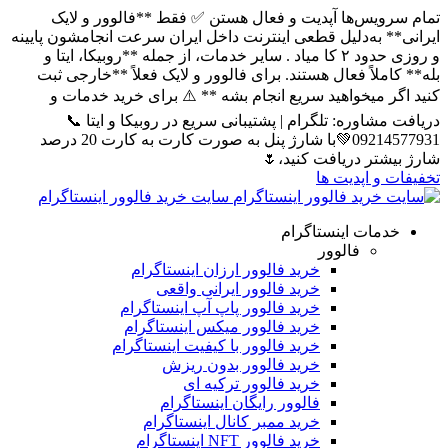
تمام سرویس‌ها آپدیت و فعال هستن ✅ فقط **فالوور و لایک
ایرانی** به‌دلیل قطعی اینترنت داخل ایران سرعت انجامشون پایینه
و روزی حدود ۲ کا میاد . سایر خدمات، از جمله **روبیکا، ایتا و
بله** کاملاً فعال هستند. برای فالوور و لایک فعلاً **خارجی ثبت
کنید اگر میخواهید سریع انجام بشه ** ⚠️ برای خرید خدمات و
دریافت مشاوره: تلگرام | پشتیبانی سریع در روبیکا و ایتا 📞
09214577931💚با شارژ پنل به صورت کارت به کارت 20 درصد
شارژ بیشتر دریافت کنید،🌷
تخفیفات و اپدیت ها
سایت خرید فالوور اینستاگرام
خدمات اینستاگرام
فالوور
خرید فالوور ارزان اینستاگرام
خرید فالوور ایرانی واقعی
خرید فالوور پاپ آپ اینستاگرام
خرید فالوور میکس اینستاگرام
خرید فالوور با کیفیت اینستاگرام
خرید فالوور بدون ریزش
خرید فالوور ترکیه ای
فالوور رایگان اینستاگرام
خرید ممبر کانال اینستاگرام
خرید فالوور NFT اینستاگرام