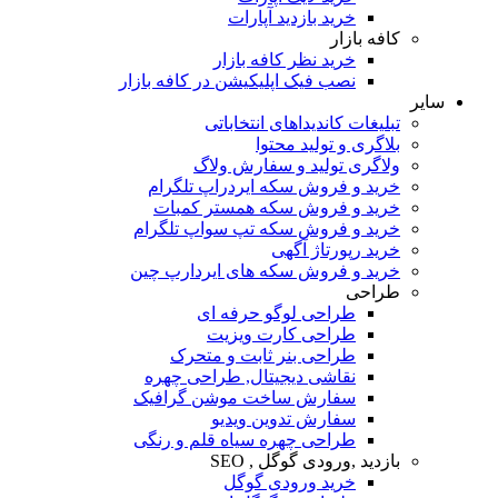
خرید بازدید آپارات
کافه بازار
خرید نظر کافه بازار
نصب فیک اپلیکیشن در کافه بازار
سایر
تبلیغات کاندیداهای انتخاباتی
بلاگری و تولید محتوا
ولاگری تولید و سفارش ولاگ
خرید و فروش سکه ایردراپ تلگرام
خرید و فروش سکه همستر کمبات
خرید و فروش سکه تپ سواپ تلگرام
خرید رپورتاژ آگهی
خرید و فروش سکه های ایردارپ چین
طراحی
طراحی لوگو حرفه ای
طراحی کارت ویزیت
طراحی بنر ثابت و متحرک
نقاشی دیجیتال, طراحی چهره
سفارش ساخت موشن گرافیک
سفارش تدوین ویدیو
طراحی چهره سیاه قلم و رنگی
بازدید ,ورودی گوگل , SEO
خرید ورودی گوگل