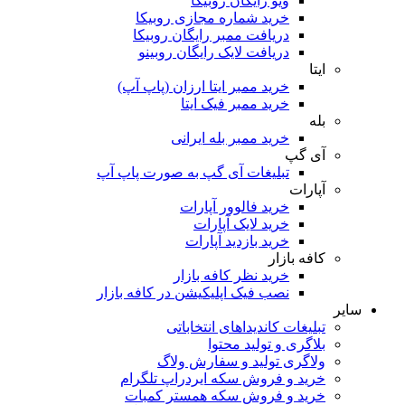
ویو رایگان روبیکا
خرید شماره مجازی روبیکا
دریافت ممبر رایگان روبیکا
دریافت لایک رایگان روبینو
ایتا
خرید ممبر ایتا ارزان (پاپ آپ)
خرید ممبر فیک ایتا
بله
خرید ممبر بله ایرانی
آی گپ
تبلیغات آی گپ به صورت پاپ آپ
آپارات
خرید فالوور آپارات
خرید لایک آپارات
خرید بازدید آپارات
کافه بازار
خرید نظر کافه بازار
نصب فیک اپلیکیشن در کافه بازار
سایر
تبلیغات کاندیداهای انتخاباتی
بلاگری و تولید محتوا
ولاگری تولید و سفارش ولاگ
خرید و فروش سکه ایردراپ تلگرام
خرید و فروش سکه همستر کمبات