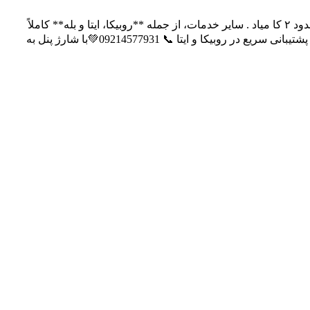
تمام سرویس‌ها آپدیت و فعال هستن ✅ فقط **فالوور و لایک ایرانی** به‌دلیل قطعی اینترنت داخل ایران سرعت انجامشون پایینه و روزی حدود ۲ کا میاد . سایر خدمات، از جمله **روبیکا، ایتا و بله** کاملاً
فعال هستند. برای فالوور و لایک فعلاً **خارجی ثبت کنید اگر میخواهید سریع انجام بشه ** ⚠️ برای خرید خدمات و دریافت مشاوره: تلگرام | پشتیبانی سریع در روبیکا و ایتا 📞 09214577931💚با شارژ پنل به