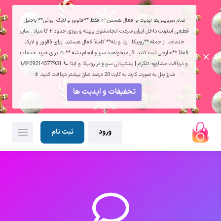
تمام سرویس‌ها آپدیت و فعال هستن ✅ فقط **فالوور و لایک ایرانی** به‌دلیل
قطعی اینترنت داخل ایران سرعت انجامشون پایینه و روزی حدود ۲ کا میاد . سایر
خدمات، از جمله **روبیکا، ایتا و بله** کاملاً فعال هستند. برای فالوور و لایک
فعلاً **خارجی ثبت کنید اگر میخواهید سریع انجام بشه ** ⚠️ برای خرید خدمات
و دریافت مشاوره: تلگرام | پشتیبانی سریع در روبیکا و ایتا 📞 09214577931💚با
شارژ پنل به صورت کارت به کارت 20 درصد شارژ بیشتر دریافت کنید،🌷
تخفیفات و اپدیت ها
ورود
ثبت نام