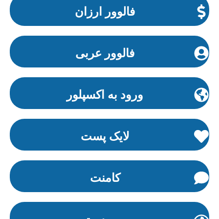
فالوور ارزان
فالوور عربی
ورود به اکسپلور
لایک پست
کامنت