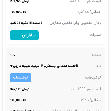
تومان 274,920
100,000/10
8 ساعت 15 دقیقه 28 ثانیه
سفارش
177
🔴کامنت انتخابی اینستاگرام 💬| کیفیت کاربرها خارجی ⛔
توضیحات
تومان 342,120
100,000/10