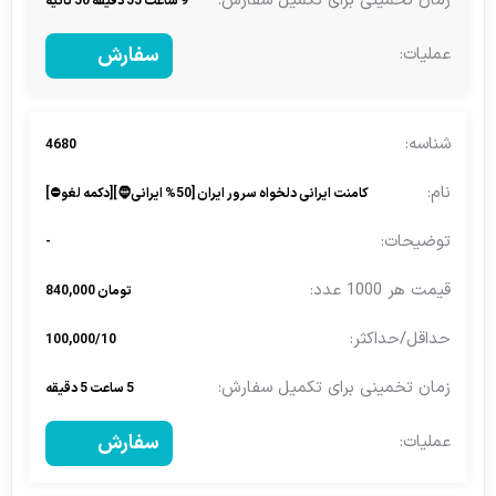
9 ساعت 55 دقیقه 50 ثانیه
سفارش
4680
کامنت ایرانی دلخواه سرور ایران [50% ایرانی🧔][دکمه لغو⛔]
-
تومان 840,000
100,000/10
5 ساعت 5 دقیقه
سفارش