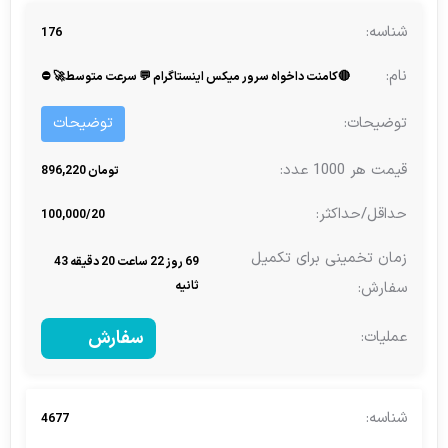
176
🔴کامنت داخواه سرور میکس اینستاگرام 💬 سرعت متوسط🚀 ⛔
توضیحات
تومان 896,220
100,000/20
69 روز 22 ساعت 20 دقیقه 43
ثانیه
سفارش
4677