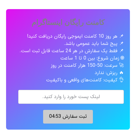
کامنت رایگان اینستاگرام
📌 هر روز 10 کامنت ایموجی رایگان دریافت کنید!
📌 پیج شما باید عمومی باشد.
📌 فقط یک سفارش در هر 24 ساعت قابل ثبت است.
🌐 زمان شروع: بین 0 تا 1 ساعت
🚀 سرعت: 50-150 هزار کامنت در روز
🔥 ریزش: ندارد
👌 کیفیت: کامنت‌های واقعی و باکیفیت
ثبت سفارش
04:52