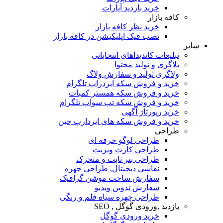
خرید بازدید آپارات
کافه بازار
خرید نظر کافه بازار
نصب فیک اپلیکیشن در کافه بازار
سایر
تبلیغات کاندیداهای انتخاباتی
بلاگری و تولید محتوا
ولاگری تولید و سفارش ولاگ
خرید و فروش سکه ایردراپ تلگرام
خرید و فروش سکه همستر کمبات
خرید و فروش سکه تپ سواپ تلگرام
خرید رپورتاژ آگهی
خرید و فروش سکه های ایردارپ چین
طراحی
طراحی لوگو حرفه ای
طراحی کارت ویزیت
طراحی بنر ثابت و متحرک
نقاشی دیجیتال, طراحی چهره
سفارش ساخت موشن گرافیک
سفارش تدوین ویدیو
طراحی چهره سیاه قلم و رنگی
بازدید ,ورودی گوگل , SEO
خرید ورودی گوگل