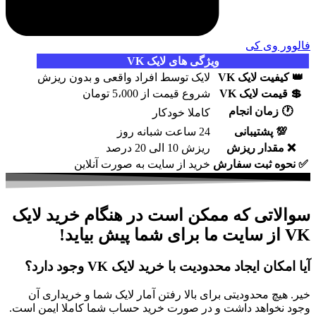
فالوور وی کی
ویژگی های لایک VK
👑
کیفیت لایک VK
لایک توسط افراد واقعی و بدون ریزش
💲
قیمت لایک VK
شروع قیمت از 5،000 تومان
🕐
زمان انجام
کاملا خودکار
💯
پشتیبانی
24 ساعت شبانه روز
❌
مقدار ریزش
ریزش 10 الی 20 درصد
✅
نحوه ثبت سفارش
خرید از سایت به صورت آنلاین
سوالاتی که ممکن است در هنگام خرید لایک
VK از سایت ما برای شما پیش بیاید!
آیا امکان ایجاد محدودیت با خرید لایک VK وجود دارد؟
خیر. هیچ محدودیتی برای بالا رفتن آمار لایک شما و خریداری آن
وجود نخواهد داشت و در صورت خرید حساب شما کاملا ایمن است.