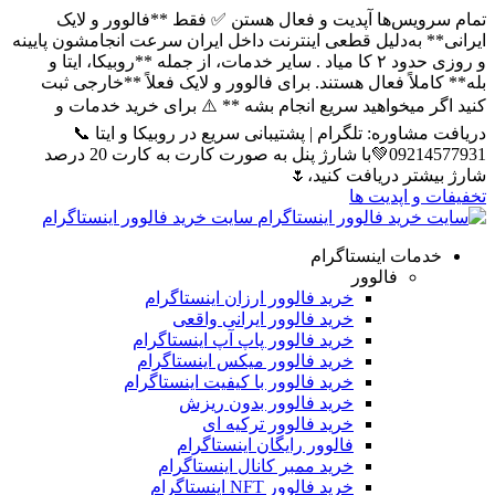
تمام سرویس‌ها آپدیت و فعال هستن ✅ فقط **فالوور و لایک
ایرانی** به‌دلیل قطعی اینترنت داخل ایران سرعت انجامشون پایینه
و روزی حدود ۲ کا میاد . سایر خدمات، از جمله **روبیکا، ایتا و
بله** کاملاً فعال هستند. برای فالوور و لایک فعلاً **خارجی ثبت
کنید اگر میخواهید سریع انجام بشه ** ⚠️ برای خرید خدمات و
دریافت مشاوره: تلگرام | پشتیبانی سریع در روبیکا و ایتا 📞
09214577931💚با شارژ پنل به صورت کارت به کارت 20 درصد
شارژ بیشتر دریافت کنید،🌷
تخفیفات و اپدیت ها
سایت خرید فالوور اینستاگرام
خدمات اینستاگرام
فالوور
خرید فالوور ارزان اینستاگرام
خرید فالوور ایرانی واقعی
خرید فالوور پاپ آپ اینستاگرام
خرید فالوور میکس اینستاگرام
خرید فالوور با کیفیت اینستاگرام
خرید فالوور بدون ریزش
خرید فالوور ترکیه ای
فالوور رایگان اینستاگرام
خرید ممبر کانال اینستاگرام
خرید فالوور NFT اینستاگرام