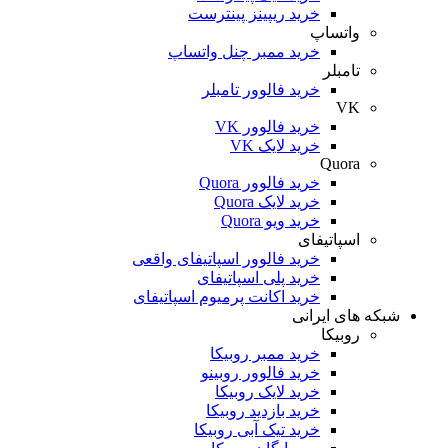
خرید ریپینز پینترست
واتساپ
خرید ممبر چنل واتساپ
تامبلر
خرید فالوور تامبلر
VK
خرید فالوور VK
خرید لایک VK
Quora
خرید فالوور Quora
خرید لایک Quora
خرید ویو Quora
اسپاتیفای
خرید فالوور اسپاتیفای واقعی
خرید پلی اسپاتیفای
خرید اکانت پرمیوم اسپاتیفای
شبکه های ایرانی
روبیکا
خرید ممبر روبیکا
خرید فالوور روبینو
خرید لایک روبیکا
خرید بازدید روبیکا
خرید تیک آبی روبیکا