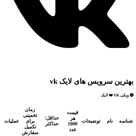
بهترین سرویس های لایک vk
🔵 ویکی VK ❤️ لایک
زمان
قیمت
تخمینی
حداقل/
هر
شناسه
نام
توضیحات
برای
عملیات
1000
حداکثر
تکمیل
عدد
سفارش