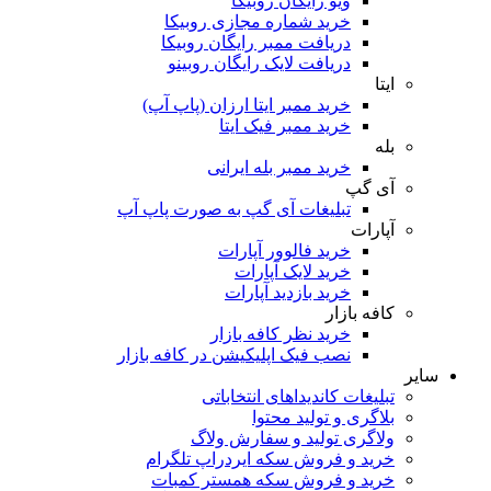
ویو رایگان روبیکا
خرید شماره مجازی روبیکا
دریافت ممبر رایگان روبیکا
دریافت لایک رایگان روبینو
ایتا
خرید ممبر ایتا ارزان (پاپ آپ)
خرید ممبر فیک ایتا
بله
خرید ممبر بله ایرانی
آی گپ
تبلیغات آی گپ به صورت پاپ آپ
آپارات
خرید فالوور آپارات
خرید لایک آپارات
خرید بازدید آپارات
کافه بازار
خرید نظر کافه بازار
نصب فیک اپلیکیشن در کافه بازار
سایر
تبلیغات کاندیداهای انتخاباتی
بلاگری و تولید محتوا
ولاگری تولید و سفارش ولاگ
خرید و فروش سکه ایردراپ تلگرام
خرید و فروش سکه همستر کمبات