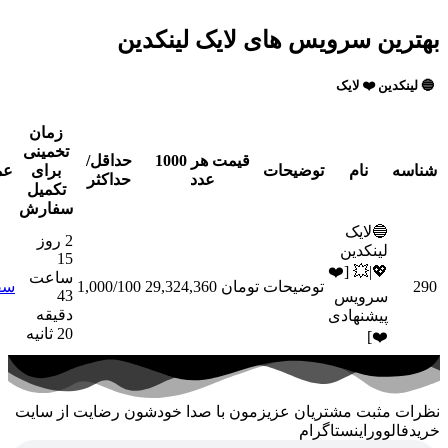
ین سرویس های لایک لینکدین
کدین ❤️ لایک
زمان
تخمینی
قیمت هر 1000
حداقل/
ه
نام
توضیحات
برای
عملیات
عدد
حداکثر
تکمیل
سفارش
🔵لایک
2 روز
لینکدین
15
💖|💥 [❤️
ساعت
توضیحات
تومان 29,324,360
1,000/100
سفارش
43
سرویس
دقیقه
پیشنهادی
20 ثانیه
❤️]
 مثبت مشتریان عزیزمون با صدا خودشون رضایت از سایت
الووراینستاگرام