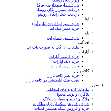
ویو رایگان روبیکا
خرید شماره مجازی روبیکا
دریافت ممبر رایگان روبیکا
دریافت لایک رایگان روبینو
ایتا
خرید ممبر ایتا ارزان (پاپ آپ)
خرید ممبر فیک ایتا
بله
خرید ممبر بله ایرانی
آی گپ
تبلیغات آی گپ به صورت پاپ آپ
آپارات
خرید فالوور آپارات
خرید لایک آپارات
خرید بازدید آپارات
کافه بازار
خرید نظر کافه بازار
نصب فیک اپلیکیشن در کافه بازار
سایر
تبلیغات کاندیداهای انتخاباتی
بلاگری و تولید محتوا
ولاگری تولید و سفارش ولاگ
خرید و فروش سکه ایردراپ تلگرام
خرید و فروش سکه همستر کمبات