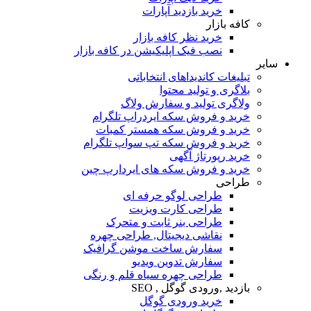
خرید بازدید آپارات
کافه بازار
خرید نظر کافه بازار
نصب فیک اپلیکیشن در کافه بازار
سایر
تبلیغات کاندیداهای انتخاباتی
بلاگری و تولید محتوا
ولاگری تولید و سفارش ولاگ
خرید و فروش سکه ایردراپ تلگرام
خرید و فروش سکه همستر کمبات
خرید و فروش سکه تپ سواپ تلگرام
خرید رپورتاژ آگهی
خرید و فروش سکه های ایردارپ چین
طراحی
طراحی لوگو حرفه ای
طراحی کارت ویزیت
طراحی بنر ثابت و متحرک
نقاشی دیجیتال, طراحی چهره
سفارش ساخت موشن گرافیک
سفارش تدوین ویدیو
طراحی چهره سیاه قلم و رنگی
بازدید ,ورودی گوگل , SEO
خرید ورودی گوگل