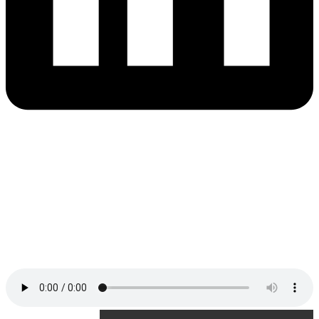
ید لایک لینکدین واقعی همراه با تحویل
فوری
نجایی که کاربران لینکدین همیشه برای جذب لایک از مخاطبان
د دچار مشکل هستند، یکی سرویس‌های پرفروشی که اکثر
ران از آن استفاده می‌کنند، سرویس خرید لایک لینکدین است‌.
فتن لایک از مخاطبان در لینکدین کار نسبتا دشواری است.