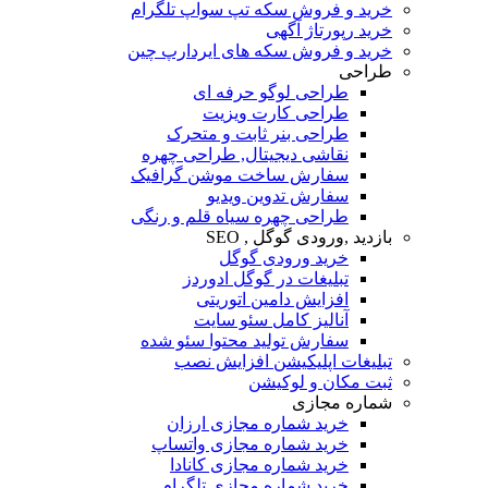
خرید و فروش سکه تپ سواپ تلگرام
خرید رپورتاژ آگهی
خرید و فروش سکه های ایردارپ چین
طراحی
طراحی لوگو حرفه ای
طراحی کارت ویزیت
طراحی بنر ثابت و متحرک
نقاشی دیجیتال, طراحی چهره
سفارش ساخت موشن گرافیک
سفارش تدوین ویدیو
طراحی چهره سیاه قلم و رنگی
بازدید ,ورودی گوگل , SEO
خرید ورودی گوگل
تبلیغات در گوگل ادوردز
افزایش دامین اتوریتی
آنالیز کامل سئو سایت
سفارش تولید محتوا سئو شده
تبلیغات اپلیکیشن افزایش نصب
ثبت مکان و لوکیشن
شماره مجازی
خرید شماره مجازی ارزان
خرید شماره مجازی واتساپ
خرید شماره مجازی کانادا
خرید شماره مجازی تلگرام