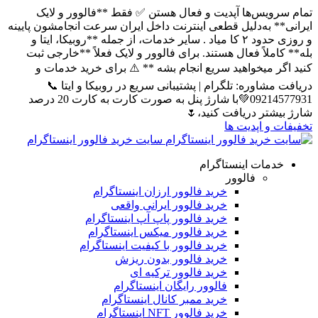
سرویس‌ها آپدیت و فعال هستن ✅ فقط **فالوور و لایک
ی** به‌دلیل قطعی اینترنت داخل ایران سرعت انجامشون پایینه
و روزی حدود ۲ کا میاد . سایر خدمات، از جمله **روبیکا، ایتا و
کاملاً فعال هستند. برای فالوور و لایک فعلاً **خارجی ثبت
اگر میخواهید سریع انجام بشه ** ⚠️ برای خرید خدمات و
 مشاوره: تلگرام | پشتیبانی سریع در روبیکا و ایتا 📞
09214577931💚با شارژ پنل به صورت کارت به کارت 20 درصد
بیشتر دریافت کنید،🌷
ات و اپدیت ها
سایت خرید فالوور اینستاگرام
خدمات اینستاگرام
فالوور
خرید فالوور ارزان اینستاگرام
خرید فالوور ایرانی واقعی
خرید فالوور پاپ آپ اینستاگرام
خرید فالوور میکس اینستاگرام
خرید فالوور با کیفیت اینستاگرام
خرید فالوور بدون ریزش
خرید فالوور ترکیه ای
فالوور رایگان اینستاگرام
خرید ممبر کانال اینستاگرام
خرید فالوور NFT اینستاگرام