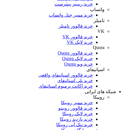
خرید ریپینز پینترست
واتساپ
خرید ممبر چنل واتساپ
تامبلر
خرید فالوور تامبلر
VK
خرید فالوور VK
خرید لایک VK
Quora
خرید فالوور Quora
خرید لایک Quora
خرید ویو Quora
اسپاتیفای
خرید فالوور اسپاتیفای واقعی
خرید پلی اسپاتیفای
خرید اکانت پرمیوم اسپاتیفای
شبکه های ایرانی
روبیکا
خرید ممبر روبیکا
خرید فالوور روبینو
خرید لایک روبیکا
خرید بازدید روبیکا
خرید تیک آبی روبیکا