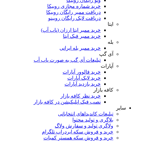
ویو رایگان روبیکا
خرید شماره مجازی روبیکا
دریافت ممبر رایگان روبیکا
دریافت لایک رایگان روبینو
ایتا
خرید ممبر ایتا ارزان (پاپ آپ)
خرید ممبر فیک ایتا
بله
خرید ممبر بله ایرانی
آی گپ
تبلیغات آی گپ به صورت پاپ آپ
آپارات
خرید فالوور آپارات
خرید لایک آپارات
خرید بازدید آپارات
کافه بازار
خرید نظر کافه بازار
نصب فیک اپلیکیشن در کافه بازار
سایر
تبلیغات کاندیداهای انتخاباتی
بلاگری و تولید محتوا
ولاگری تولید و سفارش ولاگ
خرید و فروش سکه ایردراپ تلگرام
خرید و فروش سکه همستر کمبات