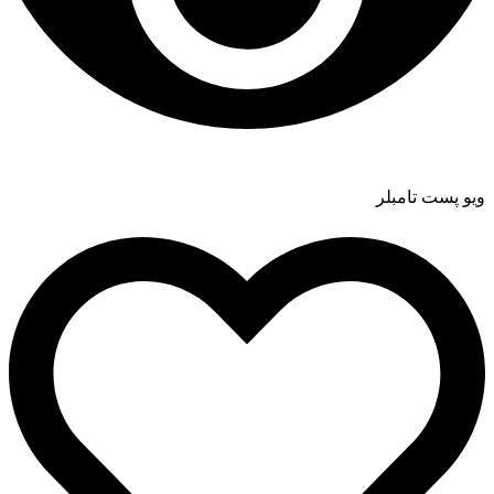
ویو پست تامبلر