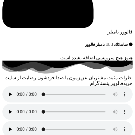
فالوور تامبلر
🟠 ساندکلاد 🙍🏻‍♂️ تامبلر فالوور
هنوز هیچ سرویسی اضافه نشده است
نظرات مثبت مشتریان عزیزمون با صدا خودشون رضایت از سایت
خریدفالووراینستاگرام