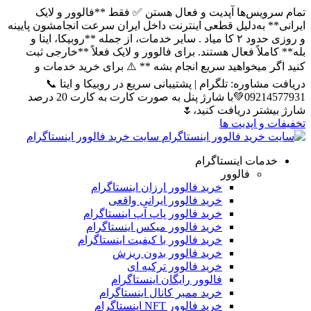
تمام سرویس‌ها آپدیت و فعال هستن ✅ فقط **فالوور و لایک
ایرانی** به‌دلیل قطعی اینترنت داخل ایران سرعت انجامشون پایینه
و روزی حدود ۲ کا میاد . سایر خدمات، از جمله **روبیکا، ایتا و
بله** کاملاً فعال هستند. برای فالوور و لایک فعلاً **خارجی ثبت
کنید اگر میخواهید سریع انجام بشه ** ⚠️ برای خرید خدمات و
دریافت مشاوره: تلگرام | پشتیبانی سریع در روبیکا و ایتا 📞
09214577931💚با شارژ پنل به صورت کارت به کارت 20 درصد
شارژ بیشتر دریافت کنید،🌷
تخفیفات و اپدیت ها
سایت خرید فالوور اینستاگرام
خدمات اینستاگرام
فالوور
خرید فالوور ارزان اینستاگرام
خرید فالوور ایرانی واقعی
خرید فالوور پاپ آپ اینستاگرام
خرید فالوور میکس اینستاگرام
خرید فالوور با کیفیت اینستاگرام
خرید فالوور بدون ریزش
خرید فالوور ترکیه ای
فالوور رایگان اینستاگرام
خرید ممبر کانال اینستاگرام
خرید فالوور NFT اینستاگرام