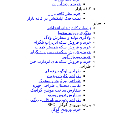
خرید بازدید آپارات
کافه بازار
خرید نظر کافه بازار
نصب فیک اپلیکیشن در کافه بازار
سایر
تبلیغات کاندیداهای انتخاباتی
بلاگری و تولید محتوا
ولاگری تولید و سفارش ولاگ
خرید و فروش سکه ایردراپ تلگرام
خرید و فروش سکه همستر کمبات
خرید و فروش سکه تپ سواپ تلگرام
خرید رپورتاژ آگهی
خرید و فروش سکه های ایردارپ چین
طراحی
طراحی لوگو حرفه ای
طراحی کارت ویزیت
طراحی بنر ثابت و متحرک
نقاشی دیجیتال, طراحی چهره
سفارش ساخت موشن گرافیک
سفارش تدوین ویدیو
طراحی چهره سیاه قلم و رنگی
بازدید ,ورودی گوگل , SEO
خرید ورودی گوگل