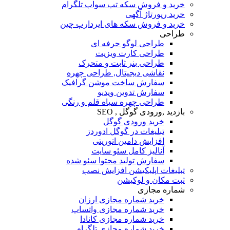
خرید و فروش سکه تپ سواپ تلگرام
خرید رپورتاژ آگهی
خرید و فروش سکه های ایردارپ چین
طراحی
طراحی لوگو حرفه ای
طراحی کارت ویزیت
طراحی بنر ثابت و متحرک
نقاشی دیجیتال, طراحی چهره
سفارش ساخت موشن گرافیک
سفارش تدوین ویدیو
طراحی چهره سیاه قلم و رنگی
بازدید ,ورودی گوگل , SEO
خرید ورودی گوگل
تبلیغات در گوگل ادوردز
افزایش دامین اتوریتی
آنالیز کامل سئو سایت
سفارش تولید محتوا سئو شده
تبلیغات اپلیکیشن افزایش نصب
ثبت مکان و لوکیشن
شماره مجازی
خرید شماره مجازی ارزان
خرید شماره مجازی واتساپ
خرید شماره مجازی کانادا
خرید شماره مجازی تلگرام