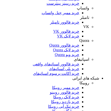
خرید ریپینز پینترست
واتساپ
خرید ممبر چنل واتساپ
تامبلر
خرید فالوور تامبلر
VK
خرید فالوور VK
خرید لایک VK
Quora
خرید فالوور Quora
خرید لایک Quora
خرید ویو Quora
اسپاتیفای
خرید فالوور اسپاتیفای واقعی
خرید پلی اسپاتیفای
خرید اکانت پرمیوم اسپاتیفای
شبکه های ایرانی
روبیکا
خرید ممبر روبیکا
خرید فالوور روبینو
خرید لایک روبیکا
خرید بازدید روبیکا
خرید تیک آبی روبیکا