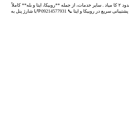
تمام سرویس‌ها آپدیت و فعال هستن ✅ فقط **فالوور و لایک ایرانی** به‌دلیل قطعی اینترنت داخل ایران سرعت انجامشون پایینه و روزی حدود ۲ کا میاد . سایر خدمات، از جمله **روبیکا، ایتا و بله** کاملاً
فعال هستند. برای فالوور و لایک فعلاً **خارجی ثبت کنید اگر میخواهید سریع انجام بشه ** ⚠️ برای خرید خدمات و دریافت مشاوره: تلگرام | پشتیبانی سریع در روبیکا و ایتا 📞 09214577931💚با شارژ پنل به