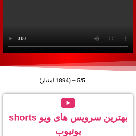
5/5 – (1894 امتیاز)
بهترین سرویس های ویو shorts
یوتیوب