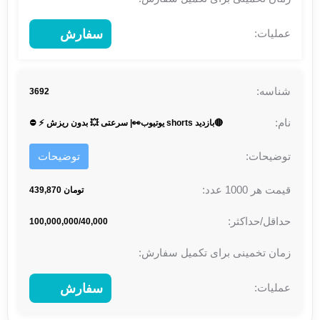
سفارش
3692
🔴بازدید shorts یوتیوب👀| سرعتی 💥 بدون ریزش ⚡ ⛔
توضیحات
تومان 439,870
100,000,000/40,000
سفارش