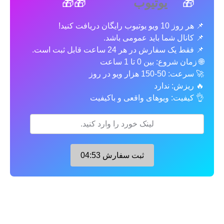
🎁🎁
🎁
یوتیوب
📌 هر روز 10 ویو یوتیوب رایگان دریافت کنید!
📌 کانال شما باید عمومی باشد.
📌 فقط یک سفارش در هر 24 ساعت قابل ثبت است.
🌐 زمان شروع: بین 0 تا 1 ساعت
🚀 سرعت: 50-150 هزار ویو در روز
🔥 ریزش: ندارد
👌 کیفیت: ویوهای واقعی و باکیفیت
ثبت سفارش
04:52