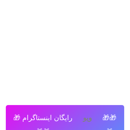
🎁🎁
رایگان اینستاگرام 🎁
ویو