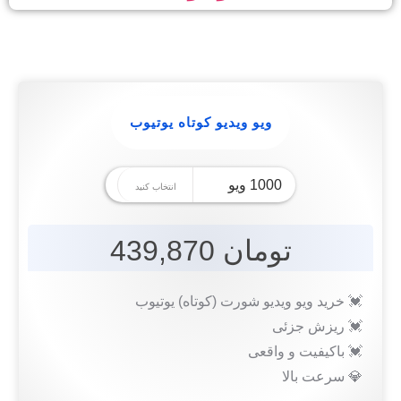
ویو ویدیو کوتاه یوتیوب
تومان 439,870
💓 خرید ویو ویدیو شورت (کوتاه) یوتیوب
💓 ریزش جزئی
💓 باکیفیت و واقعی
💎 سرعت بالا