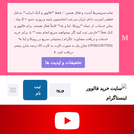
تمام سرویس‌ها آپدیت و فعال هستن ✅ فقط **فالوور و لایک ایرانی** به‌دلیل
قطعی اینترنت داخل ایران سرعت انجامشون پایینه و روزی حدود ۲ کا میاد .
سایر خدمات، از جمله **روبیکا، ایتا و بله** کاملاً فعال هستند. برای فالوور و
لایک فعلاً **خارجی ثبت کنید اگر میخواهید سریع انجام بشه ** ⚠️ برای خرید
خدمات و دریافت مشاوره: تلگرام | پشتیبانی سریع در روبیکا و ایتا 📞
09214577931💚با شارژ پنل به صورت کارت به کارت 20 درصد شارژ بیشتر
دریافت کنید،🌷
تخفیفات و اپدیت ها
ثبت
ورود
نام