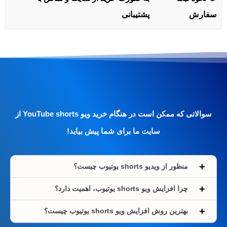
سفارش
پشتیبانی
سوالاتی که ممکن است در هنگام خرید ویو YouTube shorts از
سایت ما برای شما پیش بیاید!
منظور از ویدیو shorts یوتیوب چیست؟
چرا افزایش ویو shorts یوتیوب، اهمیت دارد؟
بهترین روش افزایش ویو shorts یوتیوب چیست؟