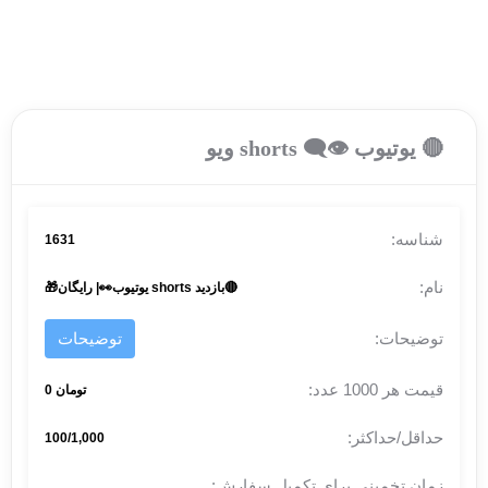
🔴 یوتیوب 👁‍🗨 shorts ویو
1631
🔴بازدید shorts یوتیوب👀| رایگان🎁
توضیحات
تومان 0
100/1,000