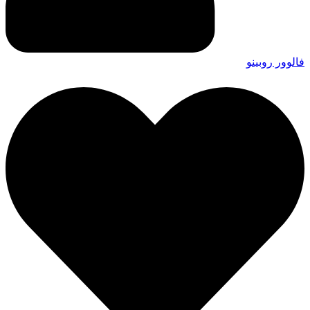
فالوور روبینو