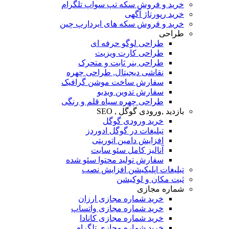
خرید و فروش سکه تپ سواپ تلگرام
خرید رپورتاژ آگهی
خرید و فروش سکه های ایردارپ چین
طراحی
طراحی لوگو حرفه ای
طراحی کارت ویزیت
طراحی بنر ثابت و متحرک
نقاشی دیجیتال, طراحی چهره
سفارش ساخت موشن گرافیک
سفارش تدوین ویدیو
طراحی چهره سیاه قلم و رنگی
بازدید ,ورودی گوگل , SEO
خرید ورودی گوگل
تبلیغات در گوگل ادوردز
افزایش دامین اتوریتی
آنالیز کامل سئو سایت
سفارش تولید محتوا سئو شده
تبلیغات اپلیکیشن افزایش نصب
ثبت مکان و لوکیشن
شماره مجازی
خرید شماره مجازی ارزان
خرید شماره مجازی واتساپ
خرید شماره مجازی کانادا
خرید شماره مجازی تلگرام