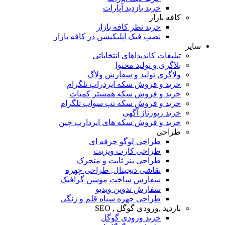
خرید بازدید آپارات
کافه بازار
خرید نظر کافه بازار
نصب فیک اپلیکیشن در کافه بازار
سایر
تبلیغات کاندیداهای انتخاباتی
بلاگری و تولید محتوا
ولاگری تولید و سفارش ولاگ
خرید و فروش سکه ایردراپ تلگرام
خرید و فروش سکه همستر کمبات
خرید و فروش سکه تپ سواپ تلگرام
خرید رپورتاژ آگهی
خرید و فروش سکه های ایردارپ چین
طراحی
طراحی لوگو حرفه ای
طراحی کارت ویزیت
طراحی بنر ثابت و متحرک
نقاشی دیجیتال, طراحی چهره
سفارش ساخت موشن گرافیک
سفارش تدوین ویدیو
طراحی چهره سیاه قلم و رنگی
بازدید ,ورودی گوگل , SEO
خرید ورودی گوگل