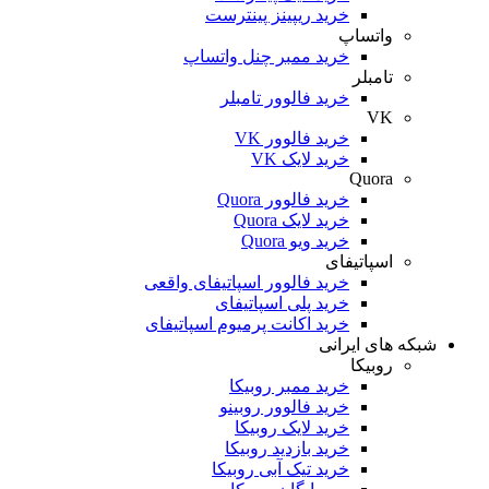
خرید ریپینز پینترست
واتساپ
خرید ممبر چنل واتساپ
تامبلر
خرید فالوور تامبلر
VK
خرید فالوور VK
خرید لایک VK
Quora
خرید فالوور Quora
خرید لایک Quora
خرید ویو Quora
اسپاتیفای
خرید فالوور اسپاتیفای واقعی
خرید پلی اسپاتیفای
خرید اکانت پرمیوم اسپاتیفای
شبکه های ایرانی
روبیکا
خرید ممبر روبیکا
خرید فالوور روبینو
خرید لایک روبیکا
خرید بازدید روبیکا
خرید تیک آبی روبیکا