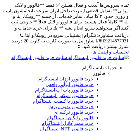
تمام سرویس‌ها آپدیت و فعال هستن ✅ فقط **فالوور و لایک
ایرانی** به‌دلیل قطعی اینترنت داخل ایران سرعت انجامشون پایینه
و روزی حدود ۲ کا میاد . سایر خدمات، از جمله **روبیکا، ایتا و
بله** کاملاً فعال هستند. برای فالوور و لایک فعلاً **خارجی ثبت
کنید اگر میخواهید سریع انجام بشه ** ⚠️ برای خرید خدمات و
دریافت مشاوره: تلگرام | پشتیبانی سریع در روبیکا و ایتا 📞
09214577931💚با شارژ پنل به صورت کارت به کارت 20 درصد
شارژ بیشتر دریافت کنید،🌷
تخفیفات و اپدیت ها
سایت خرید فالوور اینستاگرام
خدمات اینستاگرام
فالوور
خرید فالوور ارزان اینستاگرام
خرید فالوور ایرانی واقعی
خرید فالوور پاپ آپ اینستاگرام
خرید فالوور میکس اینستاگرام
خرید فالوور با کیفیت اینستاگرام
خرید فالوور بدون ریزش
خرید فالوور ترکیه ای
فالوور رایگان اینستاگرام
خرید ممبر کانال اینستاگرام
خرید فالوور NFT اینستاگرام