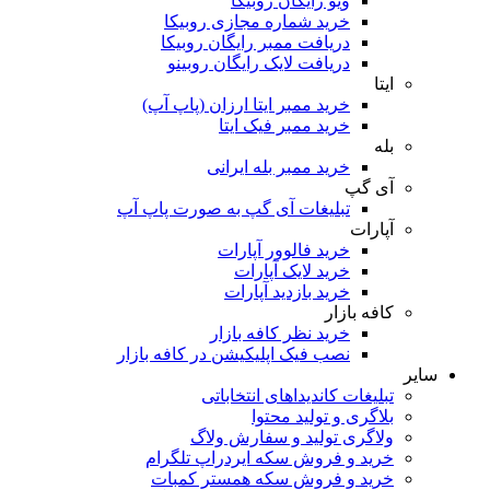
ویو رایگان روبیکا
خرید شماره مجازی روبیکا
دریافت ممبر رایگان روبیکا
دریافت لایک رایگان روبینو
ایتا
خرید ممبر ایتا ارزان (پاپ آپ)
خرید ممبر فیک ایتا
بله
خرید ممبر بله ایرانی
آی گپ
تبلیغات آی گپ به صورت پاپ آپ
آپارات
خرید فالوور آپارات
خرید لایک آپارات
خرید بازدید آپارات
کافه بازار
خرید نظر کافه بازار
نصب فیک اپلیکیشن در کافه بازار
سایر
تبلیغات کاندیداهای انتخاباتی
بلاگری و تولید محتوا
ولاگری تولید و سفارش ولاگ
خرید و فروش سکه ایردراپ تلگرام
خرید و فروش سکه همستر کمبات