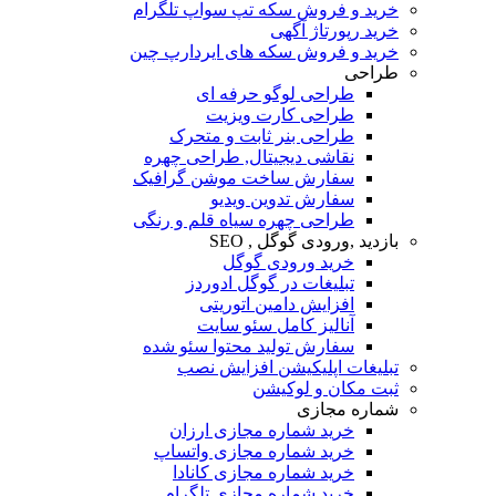
خرید و فروش سکه تپ سواپ تلگرام
خرید رپورتاژ آگهی
خرید و فروش سکه های ایردارپ چین
طراحی
طراحی لوگو حرفه ای
طراحی کارت ویزیت
طراحی بنر ثابت و متحرک
نقاشی دیجیتال, طراحی چهره
سفارش ساخت موشن گرافیک
سفارش تدوین ویدیو
طراحی چهره سیاه قلم و رنگی
بازدید ,ورودی گوگل , SEO
خرید ورودی گوگل
تبلیغات در گوگل ادوردز
افزایش دامین اتوریتی
آنالیز کامل سئو سایت
سفارش تولید محتوا سئو شده
تبلیغات اپلیکیشن افزایش نصب
ثبت مکان و لوکیشن
شماره مجازی
خرید شماره مجازی ارزان
خرید شماره مجازی واتساپ
خرید شماره مجازی کانادا
خرید شماره مجازی تلگرام