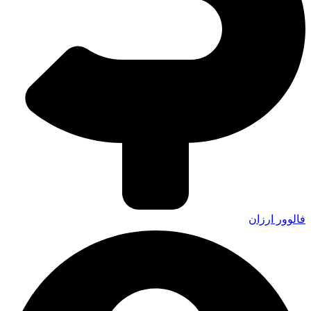
فالوور ارزان