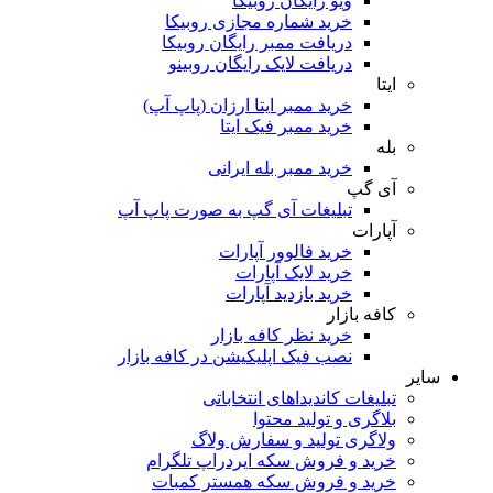
ویو رایگان روبیکا
خرید شماره مجازی روبیکا
دریافت ممبر رایگان روبیکا
دریافت لایک رایگان روبینو
ایتا
خرید ممبر ایتا ارزان (پاپ آپ)
خرید ممبر فیک ایتا
بله
خرید ممبر بله ایرانی
آی گپ
تبلیغات آی گپ به صورت پاپ آپ
آپارات
خرید فالوور آپارات
خرید لایک آپارات
خرید بازدید آپارات
کافه بازار
خرید نظر کافه بازار
نصب فیک اپلیکیشن در کافه بازار
سایر
تبلیغات کاندیداهای انتخاباتی
بلاگری و تولید محتوا
ولاگری تولید و سفارش ولاگ
خرید و فروش سکه ایردراپ تلگرام
خرید و فروش سکه همستر کمبات