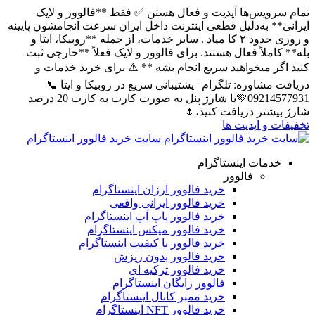
تمام سرویس‌ها آپدیت و فعال هستن ✅ فقط **فالوور و لایک
ایرانی** به‌دلیل قطعی اینترنت داخل ایران سرعت انجامشون پایینه
و روزی حدود ۲ کا میاد . سایر خدمات، از جمله **روبیکا، ایتا و
بله** کاملاً فعال هستند. برای فالوور و لایک فعلاً **خارجی ثبت
کنید اگر میخواهید سریع انجام بشه ** ⚠️ برای خرید خدمات و
دریافت مشاوره: تلگرام | پشتیبانی سریع در روبیکا و ایتا 📞
09214577931💚با شارژ پنل به صورت کارت به کارت 20 درصد
شارژ بیشتر دریافت کنید،🌷
تخفیفات و اپدیت ها
سایت خرید فالوور اینستاگرام
خدمات اینستاگرام
فالوور
خرید فالوور ارزان اینستاگرام
خرید فالوور ایرانی واقعی
خرید فالوور پاپ آپ اینستاگرام
خرید فالوور میکس اینستاگرام
خرید فالوور با کیفیت اینستاگرام
خرید فالوور بدون ریزش
خرید فالوور ترکیه ای
فالوور رایگان اینستاگرام
خرید ممبر کانال اینستاگرام
خرید فالوور NFT اینستاگرام