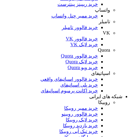
خرید ریپینز پینترست
واتساپ
خرید ممبر چنل واتساپ
تامبلر
خرید فالوور تامبلر
VK
خرید فالوور VK
خرید لایک VK
Quora
خرید فالوور Quora
خرید لایک Quora
خرید ویو Quora
اسپاتیفای
خرید فالوور اسپاتیفای واقعی
خرید پلی اسپاتیفای
خرید اکانت پرمیوم اسپاتیفای
شبکه های ایرانی
روبیکا
خرید ممبر روبیکا
خرید فالوور روبینو
خرید لایک روبیکا
خرید بازدید روبیکا
خرید تیک آبی روبیکا