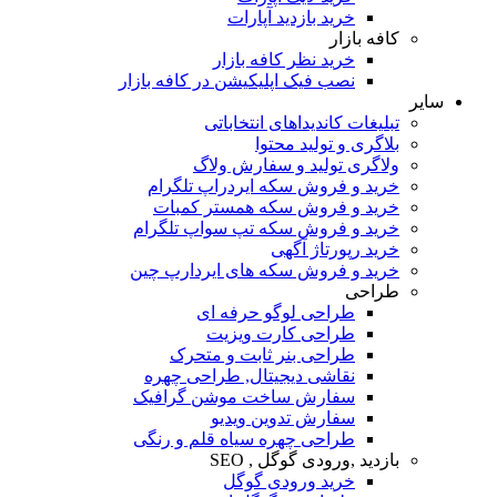
خرید بازدید آپارات
کافه بازار
خرید نظر کافه بازار
نصب فیک اپلیکیشن در کافه بازار
سایر
تبلیغات کاندیداهای انتخاباتی
بلاگری و تولید محتوا
ولاگری تولید و سفارش ولاگ
خرید و فروش سکه ایردراپ تلگرام
خرید و فروش سکه همستر کمبات
خرید و فروش سکه تپ سواپ تلگرام
خرید رپورتاژ آگهی
خرید و فروش سکه های ایردارپ چین
طراحی
طراحی لوگو حرفه ای
طراحی کارت ویزیت
طراحی بنر ثابت و متحرک
نقاشی دیجیتال, طراحی چهره
سفارش ساخت موشن گرافیک
سفارش تدوین ویدیو
طراحی چهره سیاه قلم و رنگی
بازدید ,ورودی گوگل , SEO
خرید ورودی گوگل