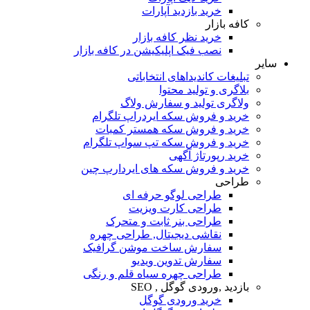
خرید بازدید آپارات
کافه بازار
خرید نظر کافه بازار
نصب فیک اپلیکیشن در کافه بازار
سایر
تبلیغات کاندیداهای انتخاباتی
بلاگری و تولید محتوا
ولاگری تولید و سفارش ولاگ
خرید و فروش سکه ایردراپ تلگرام
خرید و فروش سکه همستر کمبات
خرید و فروش سکه تپ سواپ تلگرام
خرید رپورتاژ آگهی
خرید و فروش سکه های ایردارپ چین
طراحی
طراحی لوگو حرفه ای
طراحی کارت ویزیت
طراحی بنر ثابت و متحرک
نقاشی دیجیتال, طراحی چهره
سفارش ساخت موشن گرافیک
سفارش تدوین ویدیو
طراحی چهره سیاه قلم و رنگی
بازدید ,ورودی گوگل , SEO
خرید ورودی گوگل