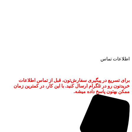
چگونه احراز هویت کنیم؟
نماد اعتماد و رضایت مشتریان
قوانین و مقررات
دریافت API
وبلاگ
اطلاعات تماس
پشتیبانی ۲۴ ساعته سایت خرید فالوور اینستاگرام از طریق تماس
تلفنی، تلگرام، واتساپ، ایمیل پاسخگو نیازهای شما عزیزان است.
برای تسریع در پیگیری سفارش‌تون، قبل از تماس اطلاعات
خریدتون رو در تلگرام ارسال کنید. با این کار، در کمترین زمان
ممکن بهتون پاسخ داده میشه.