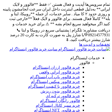
تمام سرویس‌ها آپدیت و فعال هستن ✅ فقط **فالوور و لایک
ایرانی** به‌دلیل قطعی اینترنت داخل ایران سرعت انجامشون پایینه
و روزی حدود ۲ کا میاد . سایر خدمات، از جمله **روبیکا، ایتا و
بله** کاملاً فعال هستند. برای فالوور و لایک فعلاً **خارجی ثبت
کنید اگر میخواهید سریع انجام بشه ** ⚠️ برای خرید خدمات و
دریافت مشاوره: تلگرام | پشتیبانی سریع در روبیکا و ایتا 📞
09214577931💚با شارژ پنل به صورت کارت به کارت 20 درصد
شارژ بیشتر دریافت کنید،🌷
تخفیفات و اپدیت ها
سایت خرید فالوور اینستاگرام
خدمات اینستاگرام
فالوور
خرید فالوور ارزان اینستاگرام
خرید فالوور ایرانی واقعی
خرید فالوور پاپ آپ اینستاگرام
خرید فالوور میکس اینستاگرام
خرید فالوور با کیفیت اینستاگرام
خرید فالوور بدون ریزش
خرید فالوور ترکیه ای
فالوور رایگان اینستاگرام
خرید ممبر کانال اینستاگرام
خرید فالوور NFT اینستاگرام