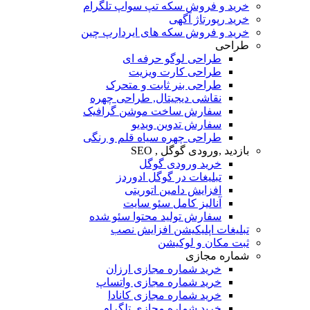
خرید و فروش سکه تپ سواپ تلگرام
خرید رپورتاژ آگهی
خرید و فروش سکه های ایردارپ چین
طراحی
طراحی لوگو حرفه ای
طراحی کارت ویزیت
طراحی بنر ثابت و متحرک
نقاشی دیجیتال, طراحی چهره
سفارش ساخت موشن گرافیک
سفارش تدوین ویدیو
طراحی چهره سیاه قلم و رنگی
بازدید ,ورودی گوگل , SEO
خرید ورودی گوگل
تبلیغات در گوگل ادوردز
افزایش دامین اتوریتی
آنالیز کامل سئو سایت
سفارش تولید محتوا سئو شده
تبلیغات اپلیکیشن افزایش نصب
ثبت مکان و لوکیشن
شماره مجازی
خرید شماره مجازی ارزان
خرید شماره مجازی واتساپ
خرید شماره مجازی کانادا
خرید شماره مجازی تلگرام