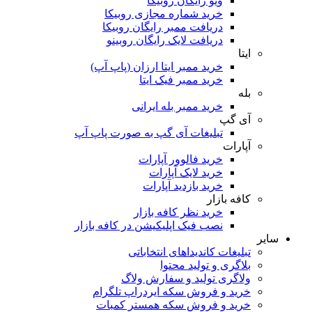
ویو رایگان روبیکا
خرید شماره مجازی روبیکا
دریافت ممبر رایگان روبیکا
دریافت لایک رایگان روبینو
ایتا
خرید ممبر ایتا ارزان (پاپ آپ)
خرید ممبر فیک ایتا
بله
خرید ممبر بله ایرانی
آی گپ
تبلیغات آی گپ به صورت پاپ آپ
آپارات
خرید فالوور آپارات
خرید لایک آپارات
خرید بازدید آپارات
کافه بازار
خرید نظر کافه بازار
نصب فیک اپلیکیشن در کافه بازار
سایر
تبلیغات کاندیداهای انتخاباتی
بلاگری و تولید محتوا
ولاگری تولید و سفارش ولاگ
خرید و فروش سکه ایردراپ تلگرام
خرید و فروش سکه همستر کمبات