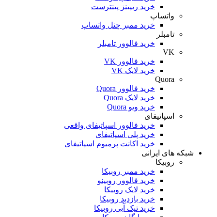
خرید ریپینز پینترست
واتساپ
خرید ممبر چنل واتساپ
تامبلر
خرید فالوور تامبلر
VK
خرید فالوور VK
خرید لایک VK
Quora
خرید فالوور Quora
خرید لایک Quora
خرید ویو Quora
اسپاتیفای
خرید فالوور اسپاتیفای واقعی
خرید پلی اسپاتیفای
خرید اکانت پرمیوم اسپاتیفای
شبکه های ایرانی
روبیکا
خرید ممبر روبیکا
خرید فالوور روبینو
خرید لایک روبیکا
خرید بازدید روبیکا
خرید تیک آبی روبیکا