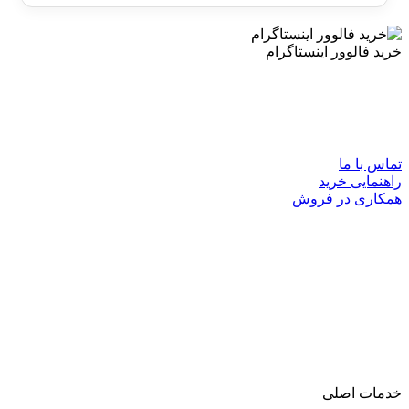
خرید فالوور اینستاگرام
سایت خرید فالوور اینستاگرام مرجع رسمی فروش خدمات شبکه
های اجتماعی با بهترین کیفیت و قیمت.
تماس با ما
راهنمایی خرید
همکاری در فروش
This site is in no way associated or affiliated with Facebook, Twitter,
YouTube, Instagram, LinkedIn, Spotify, TikTok, Pinterest,
SoundCloud, Clubhouse, Mixcloud, Vimeo, Tumblr, VK, Telegram,
Twitch, Google, Reddit, Discord, IMDb, Quora, Dailymotion, etc.
All the Logos, TMs and Brand Names belong to their respective
owner and we don’t establish any claim or ownership of it. We
strictly adhere to the community rules and guidelines set by the
above said websites and brands.
خدمات اصلی