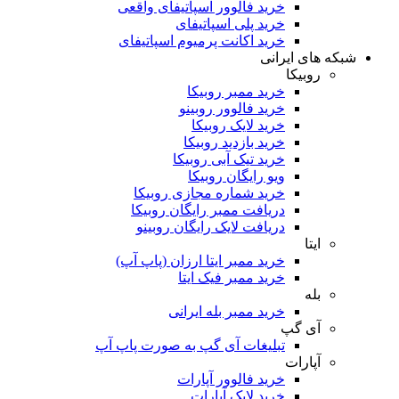
خرید فالوور اسپاتیفای واقعی
خرید پلی اسپاتیفای
خرید اکانت پرمیوم اسپاتیفای
که های ایرانی
روبیکا
خرید ممبر روبیکا
خرید فالوور روبینو
خرید لایک روبیکا
خرید بازدید روبیکا
خرید تیک آبی روبیکا
ویو رایگان روبیکا
خرید شماره مجازی روبیکا
دریافت ممبر رایگان روبیکا
دریافت لایک رایگان روبینو
ایتا
خرید ممبر ایتا ارزان (پاپ آپ)
خرید ممبر فیک ایتا
بله
خرید ممبر بله ایرانی
آی گپ
تبلیغات آی گپ به صورت پاپ آپ
آپارات
خرید فالوور آپارات
خرید لایک آپارات