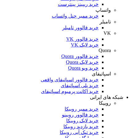
خرید ریپینز پینترست
واتساپ
خرید ممبر چنل واتساپ
تامبلر
خرید فالوور تامبلر
VK
خرید فالوور VK
خرید لایک VK
Quora
خرید فالوور Quora
خرید لایک Quora
خرید ویو Quora
اسپاتیفای
خرید فالوور اسپاتیفای واقعی
خرید پلی اسپاتیفای
خرید اکانت پرمیوم اسپاتیفای
که های ایرانی
روبیکا
خرید ممبر روبیکا
خرید فالوور روبینو
خرید لایک روبیکا
خرید بازدید روبیکا
خرید تیک آبی روبیکا