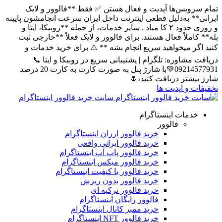
یس‌ها آپدیت و فعال هستن ✅ فقط **فالوور و لایک
 به‌دلیل قطعی اینترنت داخل ایران سرعت انجامشون پایینه
و روزی حدود ۲ کا میاد . سایر خدمات، از جمله **روبیکا، ایتا و
ملاً فعال هستند. برای فالوور و لایک فعلاً **خارجی ثبت
 میخواهید سریع انجام بشه ** ⚠️ برای خرید خدمات و
شاوره: تلگرام | پشتیبانی سریع در روبیکا و ایتا 📞
09214577931💚با شارژ پنل به صورت کارت به کارت 20 درصد
تر دریافت کنید،🌷
و اپدیت ها
سایت خرید فالوور اینستاگرام
مات اینستاگرام
فالوور
خرید فالوور ارزان اینستاگرام
خرید فالوور ایرانی واقعی
خرید فالوور پاپ آپ اینستاگرام
خرید فالوور میکس اینستاگرام
خرید فالوور با کیفیت اینستاگرام
خرید فالوور بدون ریزش
خرید فالوور ترکیه ای
فالوور رایگان اینستاگرام
خرید ممبر کانال اینستاگرام
خرید فالوور NFT اینستاگرام