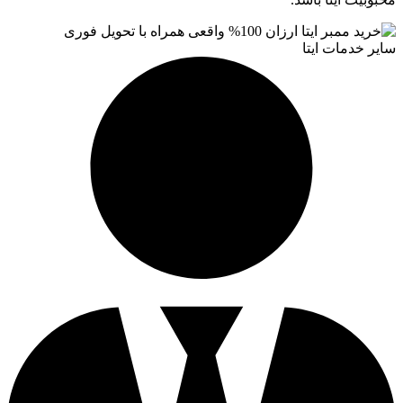
ات ایتا