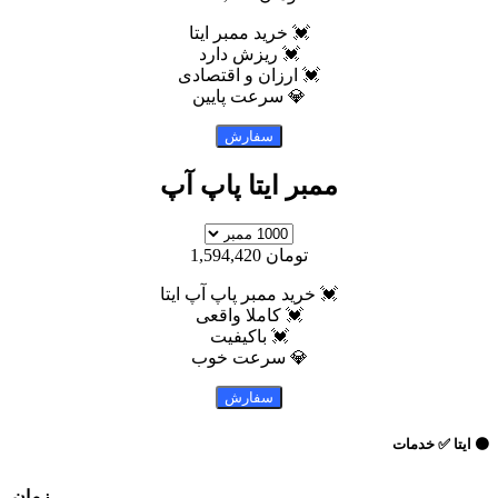
💓 خرید ممبر ایتا
💓 ریزش دارد
💓 ارزان و اقتصادی
💎 سرعت پایین
ممبر ایتا پاپ آپ
تومان 1,594,420
💓 خرید ممبر پاپ آپ ایتا
💓 کاملا واقعی
💓 باکیفیت
💎 سرعت خوب
 خدمات
زمان