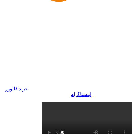
خرید ممبر ایتا ارزان 100% واقعی همراه با
تحویل فوری
پیام رسان های داخلی که شباهت زیادی به تلگرام دارد، ایتا
ا بسیار پیشرفته است و کارایی آن دقیقا مانند تلگرام است.
 که در ایتا فعالیت می کنند، می توانند با خرید ممبر در ایتا
یادی کسب کنند و موفق تر به کار خود ادامه دهند. خبر خوب
 که ایتا مانند تلگرام برای خرید ممبر سخت ‌گیری نمی کند
ی توانید با خیالی آسوده ممبر ایتا را از سایت
خرید فالوور
اینستاگرام
خریداری کنید.