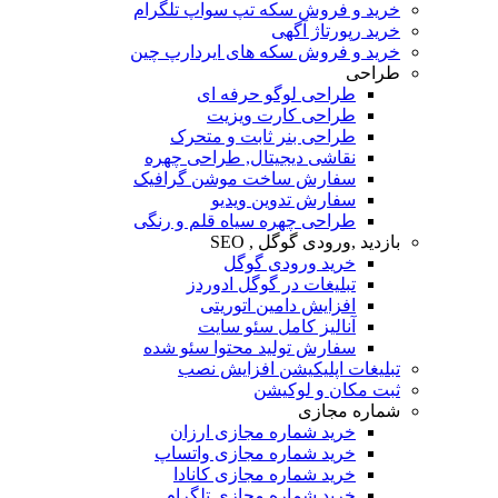
خرید و فروش سکه تپ سواپ تلگرام
خرید رپورتاژ آگهی
خرید و فروش سکه های ایردارپ چین
طراحی
طراحی لوگو حرفه ای
طراحی کارت ویزیت
طراحی بنر ثابت و متحرک
نقاشی دیجیتال, طراحی چهره
سفارش ساخت موشن گرافیک
سفارش تدوین ویدیو
طراحی چهره سیاه قلم و رنگی
بازدید ,ورودی گوگل , SEO
خرید ورودی گوگل
تبلیغات در گوگل ادوردز
افزایش دامین اتوریتی
آنالیز کامل سئو سایت
سفارش تولید محتوا سئو شده
تبلیغات اپلیکیشن افزایش نصب
ثبت مکان و لوکیشن
شماره مجازی
خرید شماره مجازی ارزان
خرید شماره مجازی واتساپ
خرید شماره مجازی کانادا
خرید شماره مجازی تلگرام