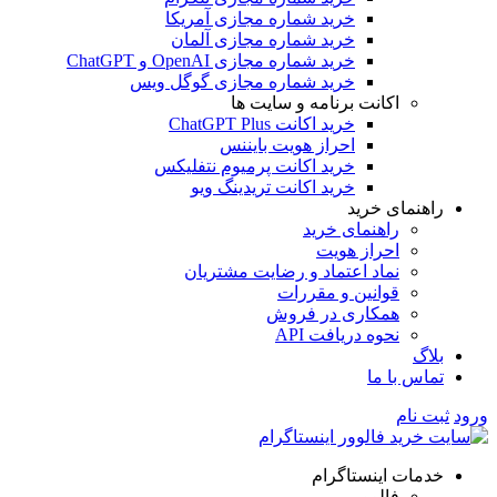
خرید شماره مجازی آمریکا
خرید شماره مجازی آلمان
خرید شماره مجازی OpenAI و ChatGPT
خرید شماره مجازی گوگل ویس
اکانت برنامه و سایت ها
خرید اکانت ChatGPT Plus
احراز هویت بایننس
خرید اکانت پرمیوم نتفلیکس
خرید اکانت تریدینگ ویو
هنمای خرید
راهنمای خرید
احراز هویت
نماد اعتماد و رضایت مشتریان
قوانین و مقررات
همکاری در فروش
نحوه دریافت API
اگ
اس با ما
 نام
مات اینستاگرام
فالوور