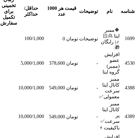
تخمینی
قیمت هر 1000
حداقل/
نام
توضیحات
برای
عملیات
عدد
حداکثر
تکمیل
سفارش
🔶ممبر
ایتا 🙎🏻
100/1,000
توضیحات
تومان 0
سفارش
♂| رایگان
🎁
افزایش
عضو
-
تومان 378,600
5,000/1,000
سفارش
(ممبر)
گروه ایتا
ممبر
کانال ایتا
-
تومان 549,000
10,000/1,000
سفارش
سرعت
معمولی✅
ممبر
کانال ایتا
پر
10,000/1,000
-
تومان 549,000
سفارش
سرعت✅
باکیفیت ⚡
افزایش