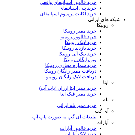
خرید فالوور اسپاتیفای واقعی
خرید پلی اسپاتیفای
خرید اکانت پرمیوم اسپاتیفای
که های ایرانی
روبیکا
خرید ممبر روبیکا
خرید فالوور روبینو
خرید لایک روبیکا
خرید بازدید روبیکا
خرید تیک آبی روبیکا
ویو رایگان روبیکا
خرید شماره مجازی روبیکا
دریافت ممبر رایگان روبیکا
دریافت لایک رایگان روبینو
ایتا
خرید ممبر ایتا ارزان (پاپ آپ)
خرید ممبر فیک ایتا
بله
خرید ممبر بله ایرانی
آی گپ
تبلیغات آی گپ به صورت پاپ آپ
آپارات
خرید فالوور آپارات
خرید لایک آپارات