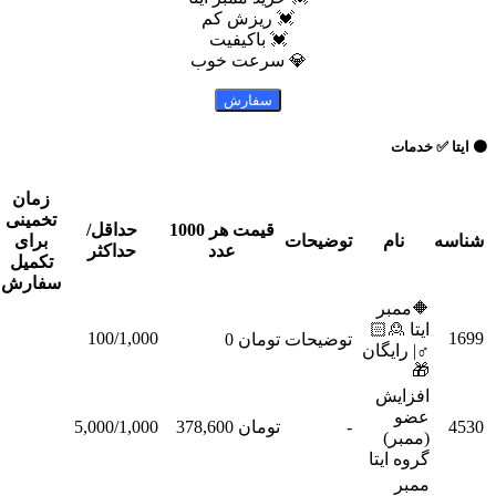
💓 ریزش کم
💓 باکیفیت
💎 سرعت خوب
 خدمات
زمان
تخمینی
قیمت هر 1000
حداقل/
نام
توضیحات
برای
عملیات
عدد
حداکثر
تکمیل
سفارش
🔶ممبر
ایتا 🙎🏻
100/1,000
توضیحات
تومان 0
سفارش
♂| رایگان
🎁
افزایش
عضو
-
تومان 378,600
5,000/1,000
سفارش
(ممبر)
گروه ایتا
ممبر