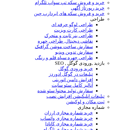
خرید و فروش سکه تپ سواپ تلگرام
خرید رپورتاژ آگهی
خرید و فروش سکه های ایردارپ چین
طراحی
طراحی لوگو حرفه ای
طراحی کارت ویزیت
طراحی بنر ثابت و متحرک
نقاشی دیجیتال, طراحی چهره
سفارش ساخت موشن گرافیک
سفارش تدوین ویدیو
طراحی چهره سیاه قلم و رنگی
بازدید ,ورودی گوگل , SEO
خرید ورودی گوگل
تبلیغات در گوگل ادوردز
افزایش دامین اتوریتی
آنالیز کامل سئو سایت
سفارش تولید محتوا سئو شده
تبلیغات اپلیکیشن افزایش نصب
ثبت مکان و لوکیشن
شماره مجازی
خرید شماره مجازی ارزان
خرید شماره مجازی واتساپ
خرید شماره مجازی کانادا
خرید شماره مجازی تلگرام