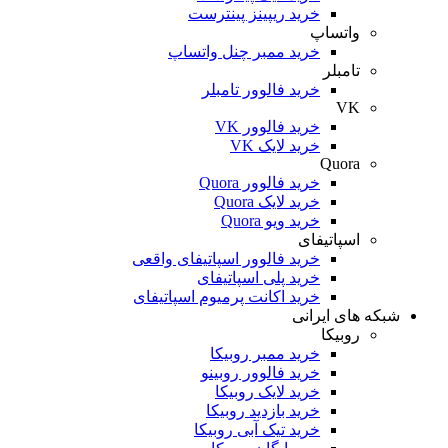
خرید ریپینز پینترست
واتساپ
خرید ممبر چنل واتساپ
تامبلر
خرید فالوور تامبلر
VK
خرید فالوور VK
خرید لایک VK
Quora
خرید فالوور Quora
خرید لایک Quora
خرید ویو Quora
اسپاتیفای
خرید فالوور اسپاتیفای واقعی
خرید پلی اسپاتیفای
خرید اکانت پرمیوم اسپاتیفای
که های ایرانی
روبیکا
خرید ممبر روبیکا
خرید فالوور روبینو
خرید لایک روبیکا
خرید بازدید روبیکا
خرید تیک آبی روبیکا