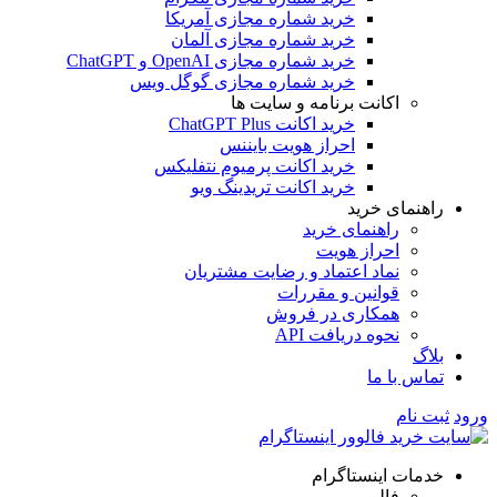
خرید شماره مجازی آمریکا
خرید شماره مجازی آلمان
خرید شماره مجازی OpenAI و ChatGPT
خرید شماره مجازی گوگل ویس
اکانت برنامه و سایت ها
خرید اکانت ChatGPT Plus
احراز هویت بایننس
خرید اکانت پرمیوم نتفلیکس
خرید اکانت تریدینگ ویو
هنمای خرید
راهنمای خرید
احراز هویت
نماد اعتماد و رضایت مشتریان
قوانین و مقررات
همکاری در فروش
نحوه دریافت API
اگ
اس با ما
 نام
مات اینستاگرام
فالوور