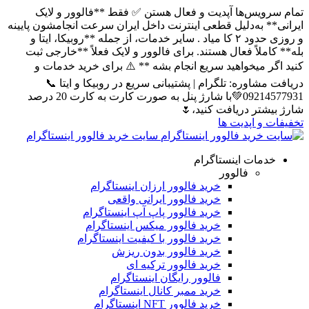
یس‌ها آپدیت و فعال هستن ✅ فقط **فالوور و لایک
 به‌دلیل قطعی اینترنت داخل ایران سرعت انجامشون پایینه
و روزی حدود ۲ کا میاد . سایر خدمات، از جمله **روبیکا، ایتا و
ملاً فعال هستند. برای فالوور و لایک فعلاً **خارجی ثبت
 میخواهید سریع انجام بشه ** ⚠️ برای خرید خدمات و
شاوره: تلگرام | پشتیبانی سریع در روبیکا و ایتا 📞
09214577931💚با شارژ پنل به صورت کارت به کارت 20 درصد
تر دریافت کنید،🌷
و اپدیت ها
سایت خرید فالوور اینستاگرام
مات اینستاگرام
فالوور
خرید فالوور ارزان اینستاگرام
خرید فالوور ایرانی واقعی
خرید فالوور پاپ آپ اینستاگرام
خرید فالوور میکس اینستاگرام
خرید فالوور با کیفیت اینستاگرام
خرید فالوور بدون ریزش
خرید فالوور ترکیه ای
فالوور رایگان اینستاگرام
خرید ممبر کانال اینستاگرام
خرید فالوور NFT اینستاگرام